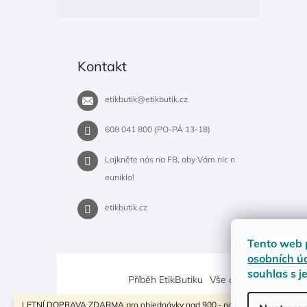
Kontakt
etikbutik
@
etikbutik.cz
608 041 800 (PO-PÁ 13-18)
Lajkněte nás na FB, aby Vám nic n
euniklo!
etikbutik.cz
Tento web 
osobních ú
souhlas s j
Příběh EtikButiku
Vše o nákupu
Dostup
LETNÍ DOPRAVA ZDARMA pro objednávky nad 900,- na pobočky Zásilkovny