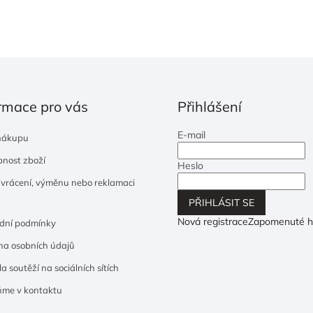
rmace pro vás
Přihlášení
E-mail
nákupu
nost zboží
Heslo
 vrácení, výměnu nebo reklamaci
PŘIHLÁSIT SE
Nová registrace
Zapomenuté h
dní podmínky
a osobních údajů
a soutěží na sociálních sítích
ňme v kontaktu