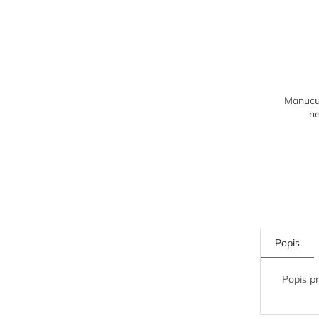
Manucur
n
Popis
Popis p