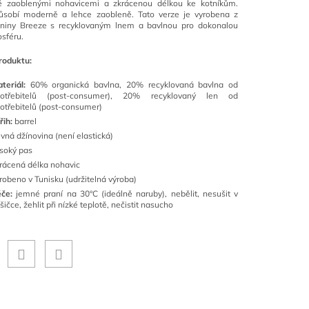
ě zaoblenými nohavicemi a zkrácenou délkou ke kotníkům.
působí moderně a lehce zaobleně. Tato verze je vyrobena z
aniny Breeze s recyklovaným lnem a bavlnou pro dokonalou
osféru.
roduktu:
teriál:
60% organická bavlna, 20% recyklovaná bavlna od
potřebitelů (post-consumer), 20% recyklovaný len od
otřebitelů (post-consumer)
řih:
barrel
vná džínovina (není elastická)
soký pas
rácená délka nohavic
robeno v Tunisku (udržitelná výroba)
če:
jemné praní na 30°C (ideálně naruby), nebělit, nesušit v
šičce, žehlit při nízké teplotě, nečistit nasucho