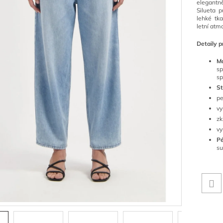
elegantn
Silueta 
lehké tk
letní atm
Detaily p
Ma
s
sp
St
pe
vy
zk
vy
Pé
su