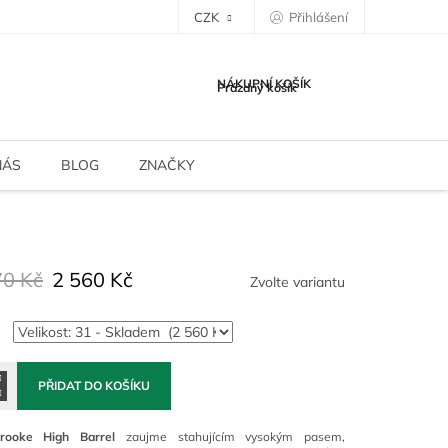
CZK
Přihlášení
NÁKUPNÍ KOŠÍK
Prázdný košík
NÁS
BLOG
ZNAČKY
70 Kč
2 560 Kč
Zvolte variantu
PŘIDAT DO KOŠÍKU
rooke High Barrel
zaujme stahujícím vysokým pasem,