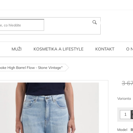
HLEDAT
MUŽI
KOSMETIKA A LIFESTYLE
KONTAKT
O 
ooke High Barrel Flow - Stone Vintage"
3 6
Měrná
cena:
Varianta
Model
B