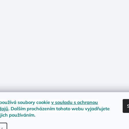
používá soubory cookie
v souladu s ochranou
dajů
. Dalším procházením tohoto webu vyjadřujete
ejich používáním.
nost zboží
Materiály a velikosti
Jak na vrácení nebo reklamaci?
Obc
.