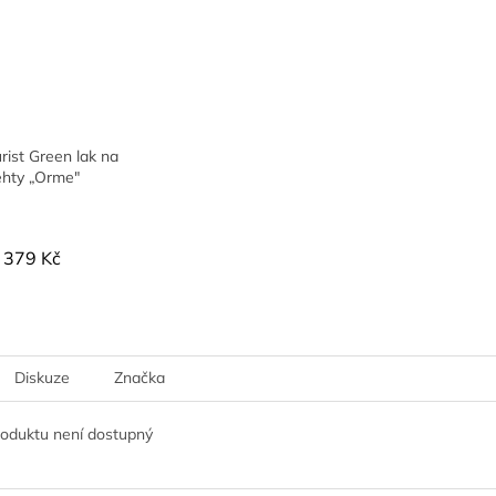
ist Green lak na
ehty „Orme"
379 Kč
Diskuze
Značka
roduktu není dostupný