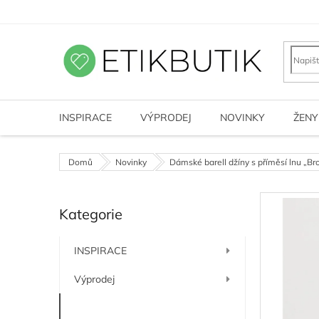
Přejít
na
obsah
INSPIRACE
VÝPRODEJ
NOVINKY
ŽENY
Domů
Novinky
Dámské barell džíny s příměsí lnu „Br
P
Kategorie
o
Přeskočit
kategorie
s
t
INSPIRACE
r
a
Výprodej
n
n
Novinky