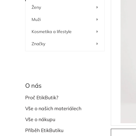
í
Ženy
p
a
Muži
n
e
Kosmetika a lifestyle
l
Značky
O nás
Proč EtikButik?
Vše o našich materiálech
Vše o nákupu
Příběh EtikButiku