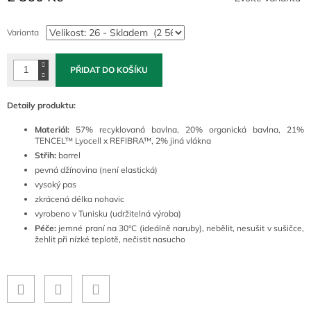
Měrná
cena:
Varianta
PŘIDAT DO KOŠÍKU
Detaily produktu:
Materiál:
57% recyklovaná bavlna, 20% organická bavlna, 21%
TENCEL™ Lyocell x REFIBRA™, 2% jiná vlákna
Střih:
barrel
pevná džínovina (není elastická)
vysoký pas
zkrácená délka nohavic
vyrobeno v Tunisku (udržitelná výroba)
Péče:
jemné praní na 30°C (ideálně naruby), nebělit, nesušit v sušičce,
žehlit při nízké teplotě, nečistit nasucho