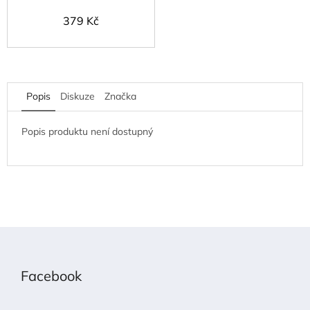
379 Kč
Popis
Diskuze
Značka
Popis produktu není dostupný
Z
á
p
Facebook
a
t
í