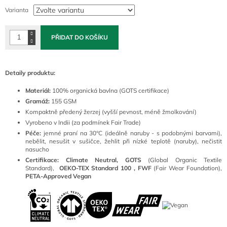
cena:
Varianta
PŘIDAT DO KOŠÍKU
Detaily produktu:
Materiál:
100
% organická bavlna (GOTS certifikace)
Gramáž:
155 GSM
Kompaktně předený žerzej (vyšší pevnost, méně žmolkování)
Vyrobeno v Indii (za podmínek Fair Trade)
Péče:
jemné praní na 30°C (ideálně naruby - s podobnými barvami),
nebělit, nesušit v sušičce, žehlit při nízké teplotě (naruby), nečistit
nasucho
Certifikace: Climate Neutral, GOTS
(
Global Organic Textile
Standard),
OEKO-TEX Standard 100 ,
FWF
(Fair Wear Foundation),
PETA-Approved Vegan