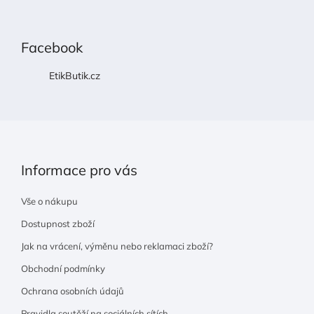
Z
á
p
Facebook
a
t
EtikButik.cz
í
Informace pro vás
Vše o nákupu
Dostupnost zboží
Jak na vrácení, výměnu nebo reklamaci zboží?
Obchodní podmínky
Ochrana osobních údajů
Pravidla soutěží na sociálních sítích