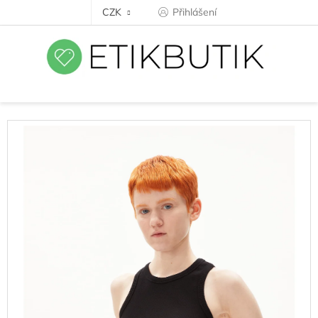
Přejít
CZK
Přihlášení
na
obsah