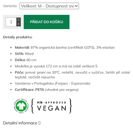
cena:
Varianta
PŘIDAT DO KOŠÍKU
Detaily produktu:
Materiál:
97% organická bavlna (certifikát GOTS), 3% elastan
Střih:
fitted
Délka:
60 cm
Modelka je vysoká 172 cm a má na sobě velikost S
Péče:
jemné
praní na 30°C, nebělit, nesušit v sušičce, žehlit při nízké
teplotě, nečistit nasucho
Vyrobeno v Portugalsku (Forjaes - Esposende)
Certifikace: PETA
(vhodné pro vegany)
Detailní informace