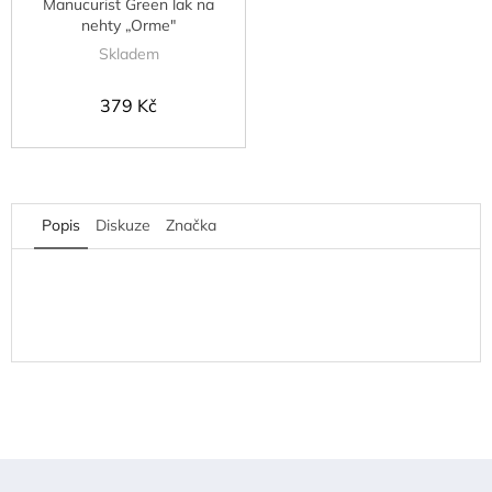
Manucurist Green lak na
nehty „Orme"
Skladem
379 Kč
Popis
Diskuze
Značka
Z