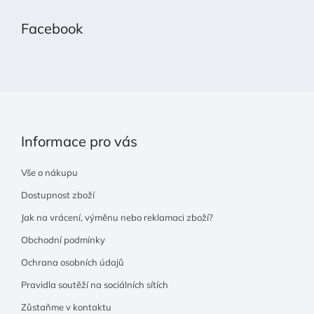
á
p
Facebook
a
t
í
Informace pro vás
Vše o nákupu
Dostupnost zboží
Jak na vrácení, výměnu nebo reklamaci zboží?
Obchodní podmínky
Ochrana osobních údajů
Pravidla soutěží na sociálních sítích
Zůstaňme v kontaktu