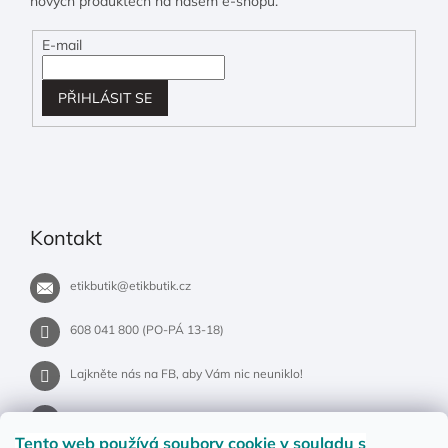
nových produktech na našem e-shopu.
E-mail
PŘIHLÁSIT SE
Kontakt
etikbutik
@
etikbutik.cz
608 041 800 (PO-PÁ 13-18)
Lajkněte nás na FB, aby Vám nic neuniklo!
etikbutik.cz
Tento web používá soubory cookie
v souladu s