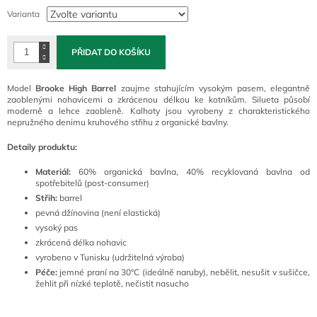
cena:
Varianta
PŘIDAT DO KOŠÍKU
Model
Brooke High Barrel
zaujme stahujícím vysokým pasem, elegantně
zaoblenými nohavicemi a zkrácenou délkou ke kotníkům. Silueta působí
moderně a lehce zaobleně. Kalhoty jsou vyrobeny z charakteristického
nepružného denimu kruhového střihu z organické bavlny.
Detaily produktu:
Materiál:
60% organická bavlna, 40% recyklovaná bavlna od
spotřebitelů (post-consumer)
Střih:
barrel
pevná džínovina (není elastická)
vysoký pas
zkrácená délka nohavic
vyrobeno v Tunisku (udržitelná výroba)
Péče:
jemné praní na 30°C (ideálně naruby), nebělit, nesušit v sušičce,
žehlit při nízké teplotě, nečistit nasucho