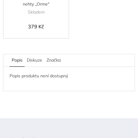
nehty „Orme"
Skladem
379 Kč
Popis
Diskuze
Značka
Popis produktu není dostupný
Z
á
p