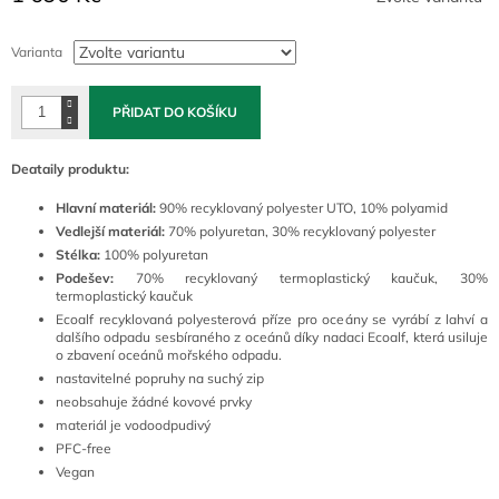
Měrná
cena:
Varianta
PŘIDAT DO KOŠÍKU
Deataily produktu:
Hlavní materiál:
90% recyklovaný polyester UTO, 10% polyamid
Vedlejší materiál:
70% polyuretan, 30% recyklovaný polyester
Stélka:
100% polyuretan
Podešev:
70% recyklovaný termoplastický kaučuk, 30%
termoplastický kaučuk
Ecoalf recyklovaná polyesterová příze pro oceány se vyrábí z lahví a
dalšího odpadu sesbíraného z oceánů díky nadaci Ecoalf, která usiluje
o zbavení oceánů mořského odpadu.
nastavitelné popruhy na suchý zip
neobsahuje žádné kovové prvky
materiál je vodoodpudivý
PFC-free
Vegan