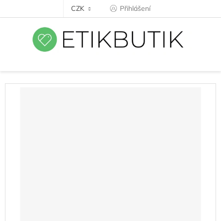
Přejít
CZK
Přihlášení
na
obsah