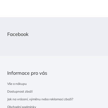
Z
á
p
Facebook
a
t
í
Informace pro vás
Vše o nákupu
Dostupnost zboží
Jak na vrácení, výměnu nebo reklamaci zboží?
Obchodní podmínky