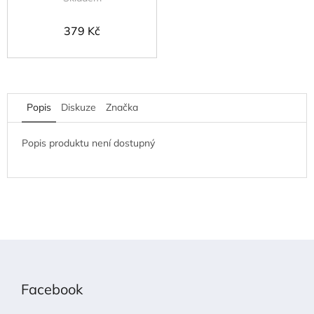
379 Kč
Popis
Diskuze
Značka
Popis produktu není dostupný
Z
á
p
Facebook
a
t