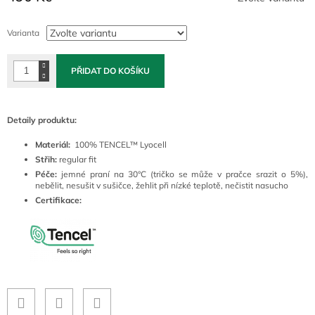
Měrná
cena:
Varianta
PŘIDAT DO KOŠÍKU
Detaily produktu:
Materiál:
100% TENCEL™ Lyocell
Střih:
regular fit
Péče:
jemné praní na 30°C (tričko se může v pračce srazit o 5%),
nebělit, nesušit v sušičce, žehlit při nízké teplotě, nečistit nasucho
Certifikace: