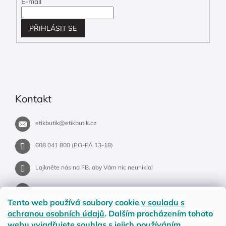
E-mail
PŘIHLÁSIT SE
Kontakt
etikbutik
@
etikbutik.cz
608 041 800 (PO-PÁ 13-18)
Lajkněte nás na FB, aby Vám nic neuniklo!
etikbutik.cz
Tento web používá soubory cookie
v souladu s
ochranou osobních údajů
. Dalším procházením tohoto
webu vyjadřujete souhlas s jejich používáním.