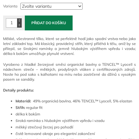
cena:
Varianta
PŘIDAT DO KOŠÍKU
Měkké, všestranné tílko, které se perfektně hodí jako spodní vrstva nebo jako
letní základní top. Má klasický, pravidelný střih, který přiléhá k tělu, aniž by se
přilepil, se širokými ramínky a jemně hlubokým výstřihem vpředu i vzadu;
délka k bokům umožňuje plynulé vrstvení.
Vyrobeno z hladké žerzejové směsi organické bavlny a TENCEL™ Lyocell s
nádechem streče – měkkých, prodyšných vláken z certifikovaných zdrojů.
Noste ho pod sako s kalhotami na míru nebo zastrčené do džínů s vysokým
pasem se sandály.
Detaily produktu:
Materiál:
49% organická bavlna, 46% TENCEL™ Lyocell, 5% elastan
Střih:
regular fit
délka k bokům
široká ramínka s hlubokým výstřihem vpředu i vzadu
měkký strečový žerzej pro pohodlí
čistě lemované okraje pro elegantní zakončení