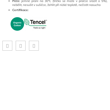
Péče:
jemné praní na 30°C (tričko se může v pračce srazit o 5%),
nebělit, nesušit v sušičce, žehlit při nízké teplotě, nečistit nasucho
Certifikace: