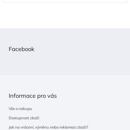
Z
á
p
Facebook
a
t
í
Informace pro vás
Vše o nákupu
Dostupnost zboží
Jak na vrácení, výměnu nebo reklamaci zboží?