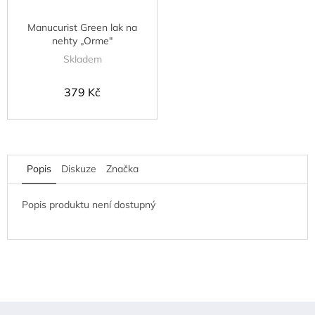
Manucurist Green lak na
nehty „Orme"
Skladem
379 Kč
Popis
Diskuze
Značka
Popis produktu není dostupný
Z