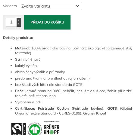
cena:
Varianta
PŘIDAT DO KOŠÍKU
Detaily produktu:
Materiál:
100% organická bavlna (bavlna z ekologického zemědělství,
fair trade)
Střih:
přiléhavý
kulatý výstřih
ohraničený výstřih a průramky
předpraná tkanina (pro dlouhotrvající nošení)
bez škodlivých látek dle standardu GOTS
Péče:
jemné praní na 30°C, nebělit, nesušit v sušičce, žehlit při nízké
teplotě, nečistit nasucho
Vyrobeno v Indii
Certifikace: Fairtrade Cotton
(Fairtrade bavlna),
GOTS
(Global
Organic Textile Standard - CERES-0199),
Grüner Knopf