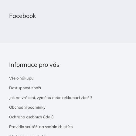
á
p
Facebook
a
t
í
Informace pro vás
Vše o nákupu
Dostupnost zboží
Jak na vrácení, výměnu nebo reklamaci zboží?
Obchodní podmínky
Ochrana osobních údajů
Pravidla soutěží na sociálních sítích