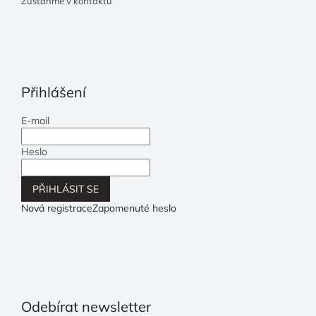
Zůstaňme v kontaktu
Přihlášení
E-mail
Heslo
PŘIHLÁSIT SE
Nová registrace
Zapomenuté heslo
Odebírat newsletter