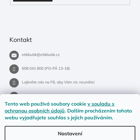
Kontakt
etikbutik
@
etikbutik.cz
608 041 800 (PO-PÁ 13-18)
Lajkněte nás na FB, aby Vám nic neuniklo!
etikbutik.cz
Tento web používá soubory cookie
v souladu s
ochranou osobních údajů
. Dalším procházením tohoto
webu vyjadřujete souhlas s jejich používáním.
Příběh EtikButiku
Vše o nákupu
Dostupnost zboží
Nastavení
Materiály a velikosti
Jak na vrácení nebo reklamaci?