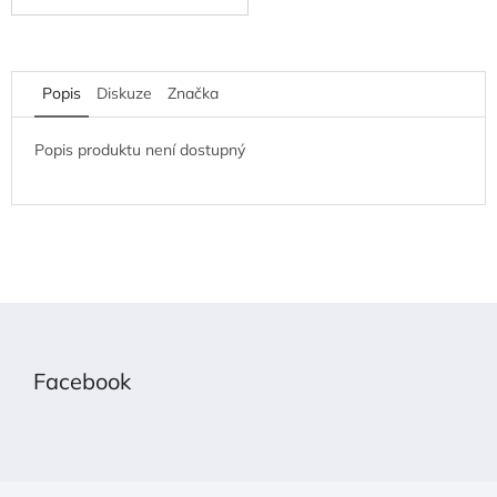
Popis
Diskuze
Značka
Popis produktu není dostupný
Z
á
p
Facebook
a
t
í