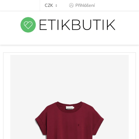
Přejít
CZK
Přihlášení
na
obsah