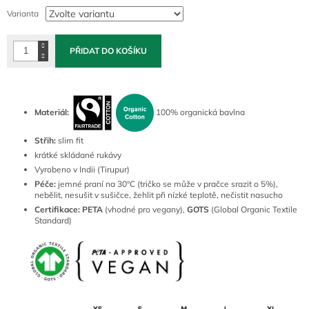
cena:
Varianta
PŘIDAT DO KOŠÍKU
Materiál:
100% organická bavlna
Střih:
slim fit
krátké skládané rukávy
Vyrobeno v Indii (Tirupur)
Péče:
jemné praní na 30°C (tričko se může v pračce srazit o 5%),
nebělit, nesušit v sušičce, žehlit při nízké teplotě, nečistit nasucho
Certifikace:
PETA
(vhodné pro vegany),
GOTS
(Global Organic Textile
Standard)