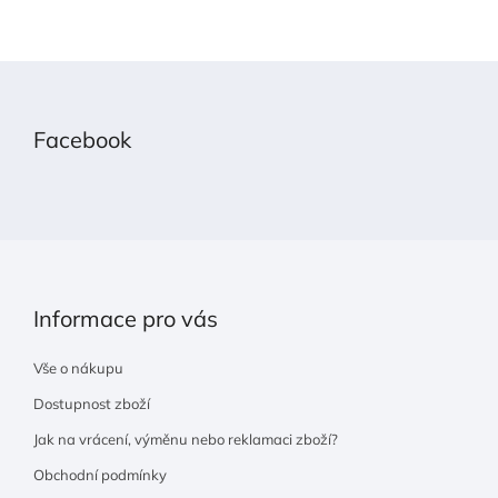
Z
á
p
Facebook
a
t
í
Informace pro vás
Vše o nákupu
Dostupnost zboží
Jak na vrácení, výměnu nebo reklamaci zboží?
Obchodní podmínky