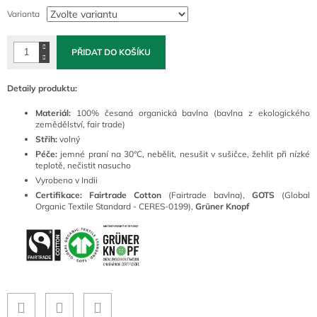
cena:
Varianta
PŘIDAT DO KOŠÍKU
Detaily produktu:
Materiál:
100% česaná organická bavlna (bavlna z ekologického
zemědělství, fair trade)
Střih:
volný
Péče:
jemné praní na 30°C, nebělit, nesušit v sušičce, žehlit při nízké
teplotě, nečistit nasucho
Vyrobeno v Indii
Certifikace: Fairtrade Cotton
(Fairtrade bavlna),
GOTS
(Global
Organic Textile Standard - CERES-0199),
Grüner Knopf