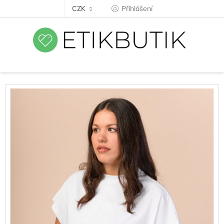
Přejít
CZK
Přihlášení
na
obsah