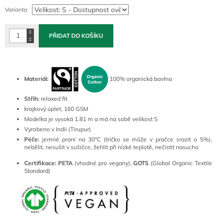
cena:
Varianta
PŘIDAT DO KOŠÍKU
Materiál:
100% organická bavlna
Střih:
relaxed fit
krajkový úplet, 160 GSM
Modelka je vysoká 1.81 m a má na sobě velikost S
Vyrobeno v Indii (Tirupur)
Péče:
jemné praní na 30°C (tričko se může v pračce srazit o 5%),
nebělit, nesušit v sušičce, žehlit při nízké teplotě, nečistit nasucho
Certifikace:
PETA
(vhodné pro vegany),
GOTS
(Global Organic Textile
Standard)