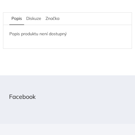
Popis
Diskuze
Značka
Popis produktu není dostupný
Z
á
p
Facebook
a
t
í