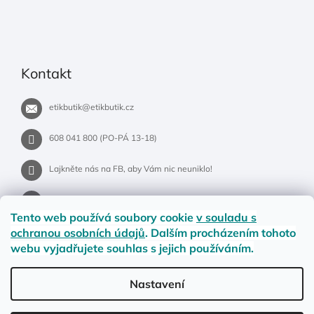
Kontakt
etikbutik
@
etikbutik.cz
608 041 800 (PO-PÁ 13-18)
Lajkněte nás na FB, aby Vám nic neuniklo!
etikbutik.cz
Tento web používá soubory cookie
v souladu s
ochranou osobních údajů
. Dalším procházením tohoto
webu vyjadřujete souhlas s jejich používáním.
Příběh EtikButiku
Vše o nákupu
Dostupnost zboží
Nastavení
Materiály a velikosti
Jak na vrácení nebo reklamaci?
Obchodní podmínky
Ochrana osobních údajů