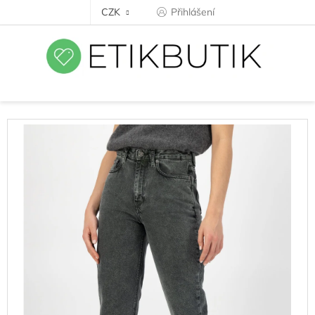
Přejít
CZK
Přihlášení
na
obsah