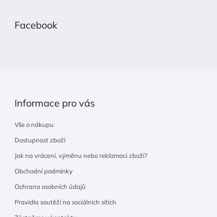
á
p
Facebook
a
t
í
Informace pro vás
Vše o nákupu
Dostupnost zboží
Jak na vrácení, výměnu nebo reklamaci zboží?
Obchodní podmínky
Ochrana osobních údajů
Pravidla soutěží na sociálních sítích