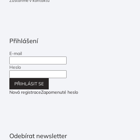
Zůstaňme v kontaktu
Přihlášení
E-mail
Heslo
PŘIHLÁSIT SE
Nová registrace
Zapomenuté heslo
Odebírat newsletter