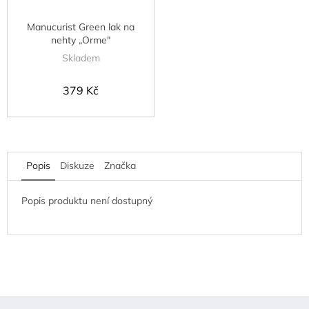
Manucurist Green lak na
nehty „Orme"
Skladem
379 Kč
Popis
Diskuze
Značka
Popis produktu není dostupný
Z