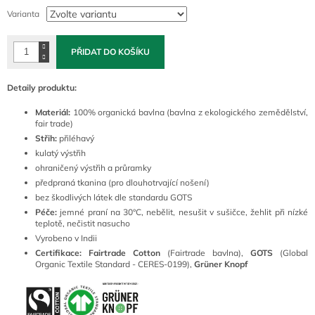
cena:
Varianta
PŘIDAT DO KOŠÍKU
Detaily produktu:
Materiál:
100% organická bavlna (bavlna z ekologického zemědělství,
fair trade)
Střih:
přiléhavý
kulatý výstřih
ohraničený výstřih a průramky
předpraná tkanina (pro dlouhotrvající nošení)
bez škodlivých látek dle standardu GOTS
Péče:
jemné praní na 30°C, nebělit, nesušit v sušičce, žehlit při nízké
teplotě, nečistit nasucho
Vyrobeno v Indii
Certifikace: Fairtrade Cotton
(Fairtrade bavlna),
GOTS
(Global
Organic Textile Standard - CERES-0199),
Grüner Knopf