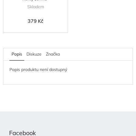
Skladem
379 Kč
Popis
Diskuze
Značka
Popis produktu není dostupný
Z
á
p
Facebook
a