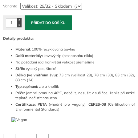
cena:
Varianta
PŘIDAT DO KOŠÍKU
Detaily produktu:
Materiál:
100
% recyklovaná bavlna
Další materiály:
kovový zip (bez obsahu niklu)
Na požádání rádi konkrétní velikost přeměříme
Střih:
vysoký pas, široké
Délka (ve vnitřním švu):
73 cm (velikost 28), 78 cm (30), 83 cm (32),
88 cm (34)
Typ zapínání:
zip a knoflík
Péče:
j
emné praní na 40°C
, nebělit, nesušit v sušičce, žehlit při nízké
teplotě, nečistit nasucho
Certifikace: PETA
(vhodné pro vegany),
CERES-08
(Certification of
Environmental Standards)