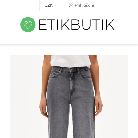
Přejít
CZK
Přihlášení
na
obsah