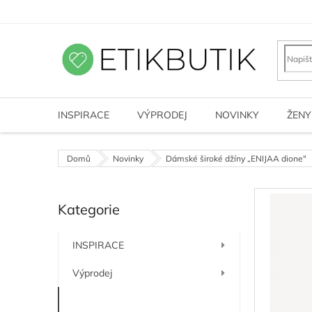
Přejít
na
obsah
INSPIRACE
VÝPRODEJ
NOVINKY
ŽENY
Domů
Novinky
Dámské široké džíny „ENIJAA dione"
P
Kategorie
o
Přeskočit
kategorie
s
t
INSPIRACE
r
a
Výprodej
n
n
Novinky