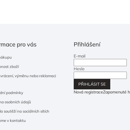
rmace pro vás
Přihlášení
E-mail
nákupu
nost zboží
Heslo
 vrácení, výměnu nebo reklamaci
PŘIHLÁSIT SE
Nová registrace
Zapomenuté h
dní podmínky
a osobních údajů
a soutěží na sociálních sítích
ňme v kontaktu