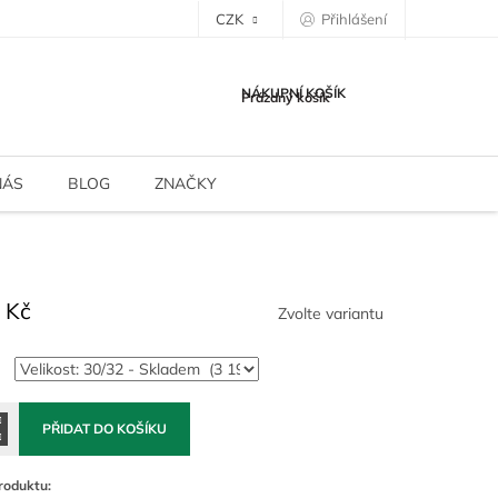
CZK
Přihlášení
NÁKUPNÍ KOŠÍK
Prázdný košík
NÁS
BLOG
ZNAČKY
 Kč
Zvolte variantu
PŘIDAT DO KOŠÍKU
roduktu: