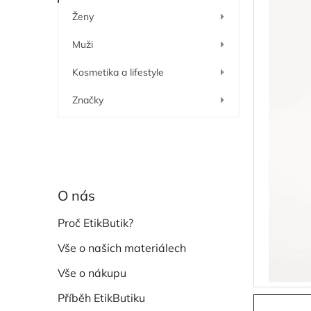
í
Ženy
p
a
Muži
n
e
Kosmetika a lifestyle
l
Značky
O nás
Proč EtikButik?
Vše o našich materiálech
Vše o nákupu
Příběh EtikButiku