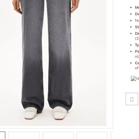
Ma
Da
Na
St
Dé
(3
Ty
P
ní
Ce
of