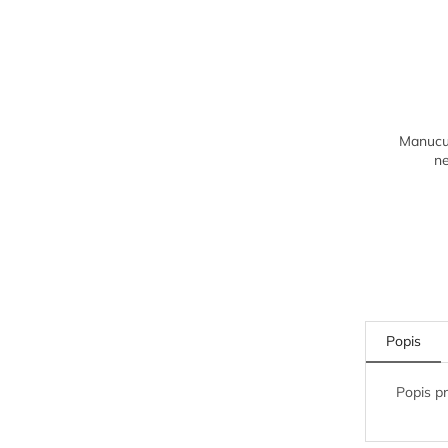
Manucur
n
Popis
Popis p