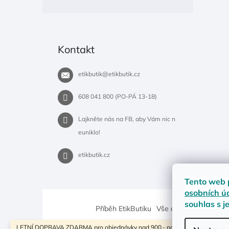
Kontakt
etikbutik
@
etikbutik.cz
608 041 800 (PO-PÁ 13-18)
Lajkněte nás na FB, aby Vám nic n
euniklo!
etikbutik.cz
Tento web 
osobních ú
souhlas s j
Příběh EtikButiku
Vše o nákupu
Dostup
LETNÍ DOPRAVA ZDARMA pro objednávky nad 900,- na pobočky Zásilkovny