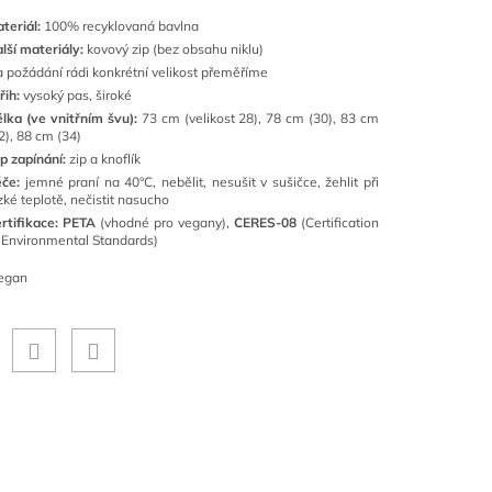
teriál:
100
% recyklovaná bavlna
lší materiály:
kovový zip (bez obsahu niklu)
 požádání rádi konkrétní velikost přeměříme
řih:
vysoký pas, široké
lka (ve vnitřním švu):
73 cm (velikost 28), 78 cm (30), 83 cm
2), 88 cm (34)
p zapínání:
zip a knoflík
éče:
j
emné praní na 40°C
, nebělit, nesušit v sušičce, žehlit při
zké teplotě, nečistit nasucho
rtifikace: PETA
(vhodné pro vegany),
CERES-08
(Certification
 Environmental Standards)