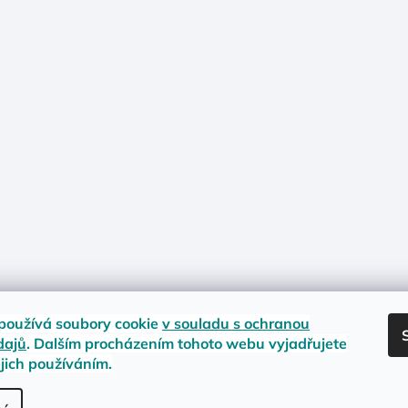
používá soubory cookie
v souladu s ochranou
dajů
. Dalším procházením tohoto webu vyjadřujete
ejich používáním.
nost zboží
Materiály a velikosti
Jak na vrácení nebo reklamaci?
Obc
.