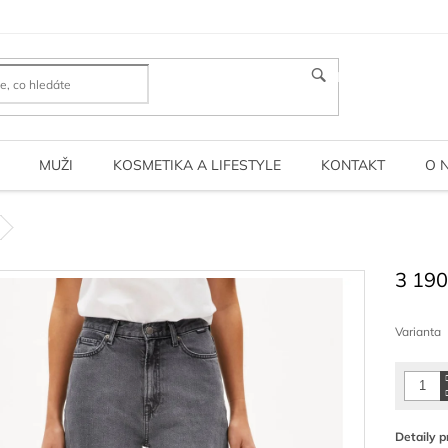
HLEDAT
MUŽI
KOSMETIKA A LIFESTYLE
KONTAKT
O 
3 190
Měrná
cena:
Varianta
Detaily p