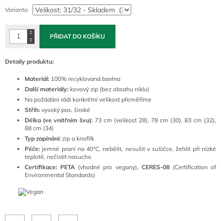
cena:
Varianta
PŘIDAT DO KOŠÍKU
Detaily produktu:
Materiál:
100
% recyklovaná bavlna
Další materiály:
kovový zip (bez obsahu niklu)
Na požádání rádi konkrétní velikost přeměříme
Střih:
vysoký pas, široké
Délka (ve vnitřním švu):
73 cm (velikost 28), 78 cm (30), 83 cm (32),
88 cm (34)
Typ zapínání:
zip a knoflík
Péče:
j
emné praní na 40°C
, nebělit, nesušit v sušičce, žehlit při nízké
teplotě, nečistit nasucho
Certifikace: PETA
(vhodné pro vegany),
CERES-08
(Certification of
Environmental Standards)