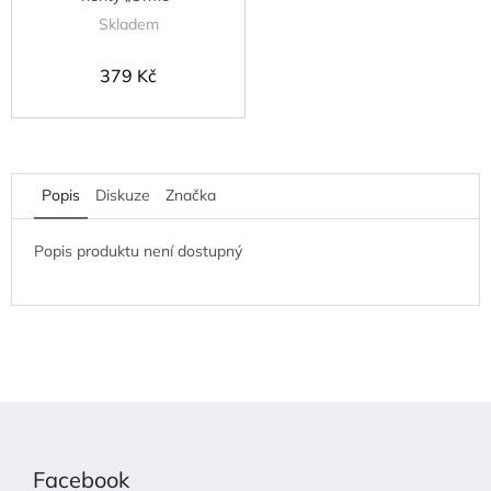
Skladem
379 Kč
Popis
Diskuze
Značka
Popis produktu není dostupný
Z
á
p
Facebook
a