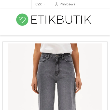
Přejít
CZK
Přihlášení
na
obsah