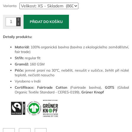
cena:
Varianta
PŘIDAT DO KOŠÍKU
Detaily produktu:
Materiál:
100% organická bavlna (bavlna z ekologického zemědělství,
fair trade)
Střih:
regular
fit
Gramáž:
160 GSM
Péče:
jemné praní na 30°C, nebělit, nesušit v sušičce, žehlit při nízké
teplotě, nečistit nasucho
Vyrobeno v Indii
Certifikace: Fairtrade Cotton
(Fairtrade bavlna),
GOTS
(Global
Organic Textile Standard - CERES-0199),
Grüner Knopf