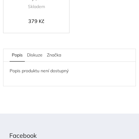
Skladem
379 Kč
Popis
Diskuze
Značka
Popis produktu není dostupný
Z
á
p
Facebook
a