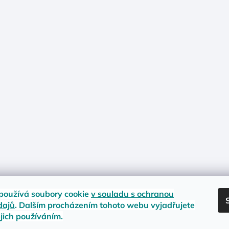
používá soubory cookie
v souladu s ochranou
dajů
. Dalším procházením tohoto webu vyjadřujete
ejich používáním.
nost zboží
Materiály a velikosti
Jak na vrácení nebo reklamaci?
Obc