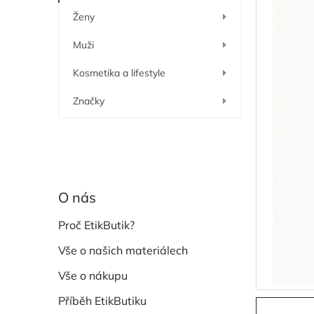
í
Ženy
p
a
Muži
n
e
Kosmetika a lifestyle
l
Značky
O nás
Proč EtikButik?
Vše o našich materiálech
Vše o nákupu
Příběh EtikButiku