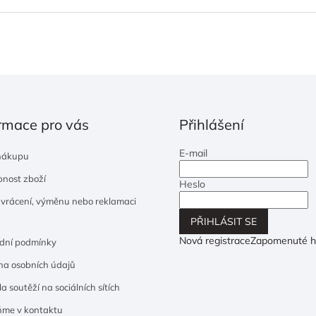
rmace pro vás
Přihlášení
E-mail
nákupu
nost zboží
Heslo
 vrácení, výměnu nebo reklamaci
PŘIHLÁSIT SE
Nová registrace
Zapomenuté h
dní podmínky
a osobních údajů
a soutěží na sociálních sítích
ňme v kontaktu