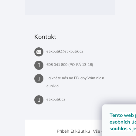
Kontakt
etikbutik
@
etikbutik.cz
608 041 800 (PO-PÁ 13-18)
Lajkněte nás na FB, aby Vám nic n
euniklo!
etikbutik.cz
Tento web 
osobních ú
souhlas s j
Příběh EtikButiku
Vše o nákupu
Dostup