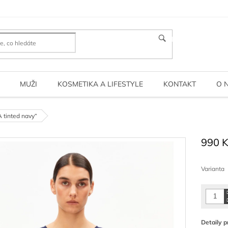
HLEDAT
MUŽI
KOSMETIKA A LIFESTYLE
KONTAKT
O 
 tinted navy“
990 
Měrná
cena:
Varianta
Detaily p