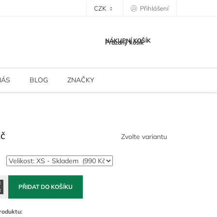
CZK
Přihlášení
NÁKUPNÍ KOŠÍK
Prázdný košík
NÁS
BLOG
ZNAČKY
Kč
Zvolte variantu
PŘIDAT DO KOŠÍKU
roduktu: