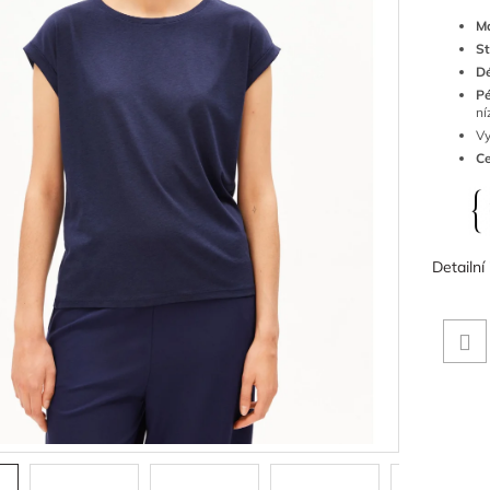
Ma
St
Dé
Pé
ní
Vy
Ce
Detailní