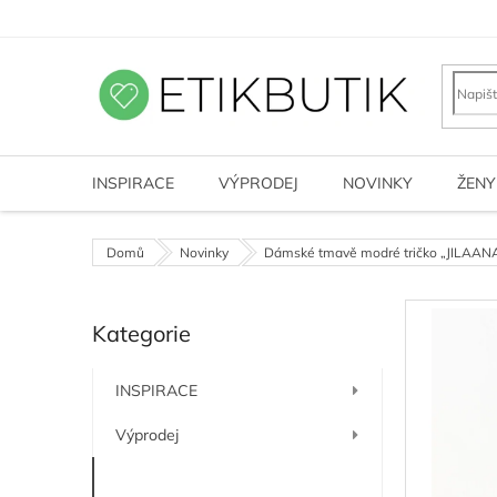
Přejít
na
obsah
INSPIRACE
VÝPRODEJ
NOVINKY
ŽENY
Domů
Novinky
Dámské tmavě modré tričko „JILAANA
P
Kategorie
o
Přeskočit
kategorie
s
t
INSPIRACE
r
a
Výprodej
n
n
Novinky