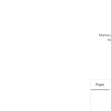
Manucur
n
Popis