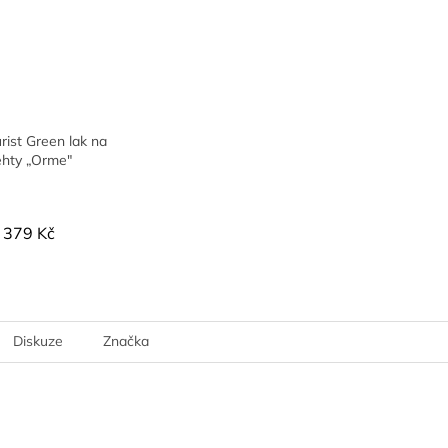
ist Green lak na
ehty „Orme"
379 Kč
Diskuze
Značka