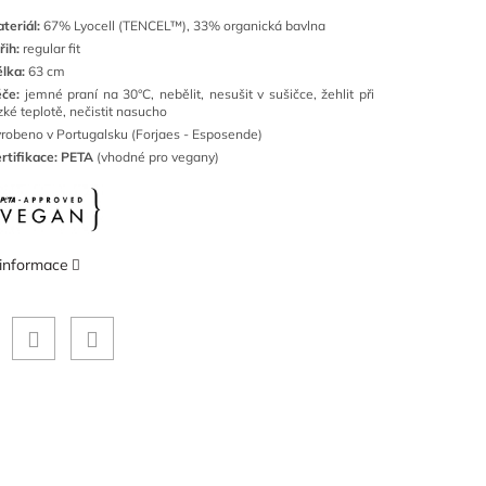
teriál:
67
% Lyocell
(TENCEL™),
33% organická bavlna
řih:
regular fit
lka:
63 cm
če:
jemné
praní na 30°C, nebělit, nesušit v sušičce, žehlit při
zké teplotě, nečistit nasucho
robeno v Portugalsku (Forjaes - Esposende)
rtifikace: PETA
(vhodné pro vegany)
 informace