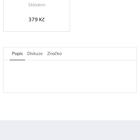
Skladem
379 Kč
Popis
Diskuze
Značka
Z
á
p