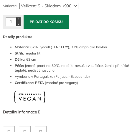
cena:
Varianta
PŘIDAT DO KOŠÍKU
Detaily produktu:
Materiál:
67
% Lyocell
(TENCEL™),
33% organická bavlna
Střih:
regular fit
Délka:
63 cm
Péče:
jemné
praní na 30°C, nebělit, nesušit v sušičce, žehlit při nízké
teplotě, nečistit nasucho
Vyrobeno v Portugalsku (Forjaes - Esposende)
Certifikace: PETA
(vhodné pro vegany)
Detailní informace