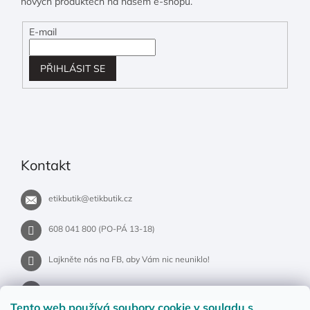
nových produktech na našem e-shopu.
E-mail
PŘIHLÁSIT SE
Kontakt
etikbutik
@
etikbutik.cz
608 041 800 (PO-PÁ 13-18)
Lajkněte nás na FB, aby Vám nic neuniklo!
etikbutik.cz
Tento web používá soubory cookie
v souladu s