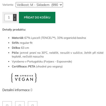
cena:
Varianta
PŘIDAT DO KOŠÍKU
Detaily produktu:
Materiál:
67
% Lyocell
(TENCEL™),
33% organická bavlna
Střih:
regular fit
Délka:
63 cm
Péče:
jemné
praní na 30°C, nebělit, nesušit v sušičce, žehlit při nízké
teplotě, nečistit nasucho
Vyrobeno v Portugalsku (Forjaes - Esposende)
Certifikace: PETA
(vhodné pro vegany)
Detailní informace