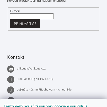
nových produktech na našem e-shopu.
E-mail
PŘIHLÁSIT SE
Kontakt
etikbutik
@
etikbutik.cz
608 041 800 (PO-PÁ 13-18)
Lajkněte nás na FB, aby Vám nic neuniklo!
etikbutik.cz
Tento web používá soubory cookie
v souladu s