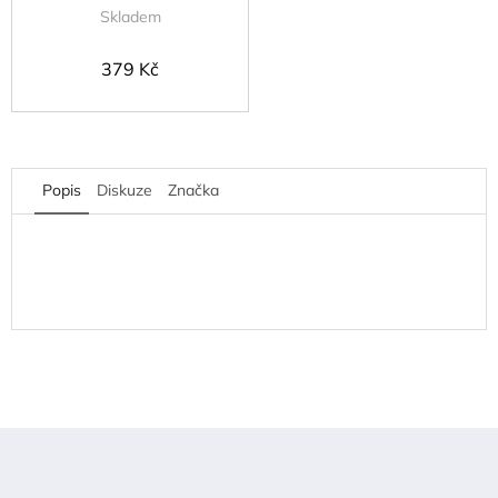
Skladem
379 Kč
Popis
Diskuze
Značka
Z
á
p