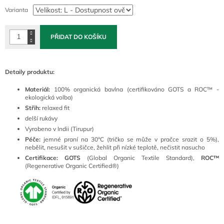
cena:
Varianta
PŘIDAT DO KOŠÍKU
Detaily produktu:
Materiál:
100% organická bavlna (certifikováno GOTS a ROC™ -
ekologická volba)
Střih:
relaxed fit
delší rukávy
Vyrobeno v Indii (Tirupur)
Péče:
jemné praní na 30°C (tričko se může v pračce srazit o 5%),
nebělit, nesušit v sušičce, žehlit při nízké teplotě, nečistit nasucho
Certifikace:
GOTS
(Global Organic Textile Standard),
ROC™
(Regenerative Organic Certified®)