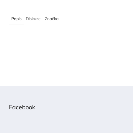
Popis
Diskuze
Značka
Z
á
p
Facebook
a
t
í