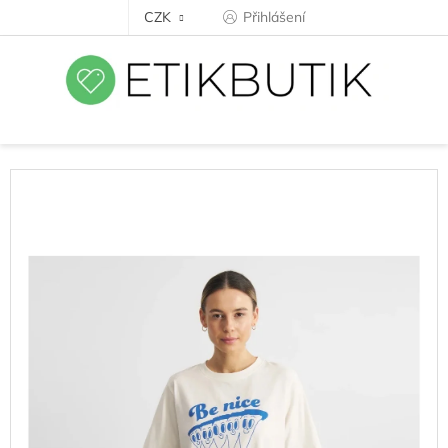
Přejít
CZK
Přihlášení
na
obsah