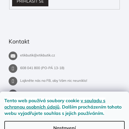
PŘIHLÁSIT SE
Kontakt
etikbutik
@
etikbutik.cz
608 041 800 (PO-PÁ 13-18)
Lajkněte nás na FB, aby Vám nic neuniklo!
etikbutik.cz
Tento web používá soubory cookie
v souladu s
ochranou osobních údajů
. Dalším procházením tohoto
webu vyjadřujete souhlas s jejich používáním.
Příběh EtikButiku
Vše o nákupu
Dostupnost zboží
Nastavení