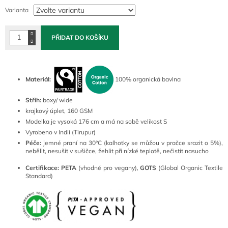
cena:
Varianta
PŘIDAT DO KOŠÍKU
Materiál:
100% organická bavlna
Střih:
boxy/ wide
krajkový úplet, 160 GSM
Modelka je vysoká 176 cm a má na sobě velikost S
Vyrobeno v Indii (Tirupur)
Péče:
jemné praní na 30°C (kalhotky se můžou v pračce srazit o 5%),
nebělit, nesušit v sušičce, žehlit při nízké teplotě, nečistit nasucho
Certifikace:
PETA
(vhodné pro vegany),
GOTS
(Global Organic Textile
Standard)