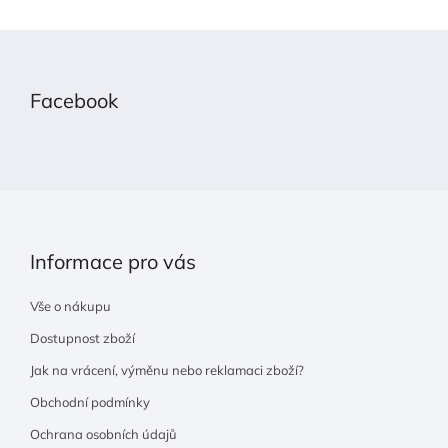
Z
á
p
Facebook
a
t
í
Informace pro vás
Vše o nákupu
Dostupnost zboží
Jak na vrácení, výměnu nebo reklamaci zboží?
Obchodní podmínky
Ochrana osobních údajů