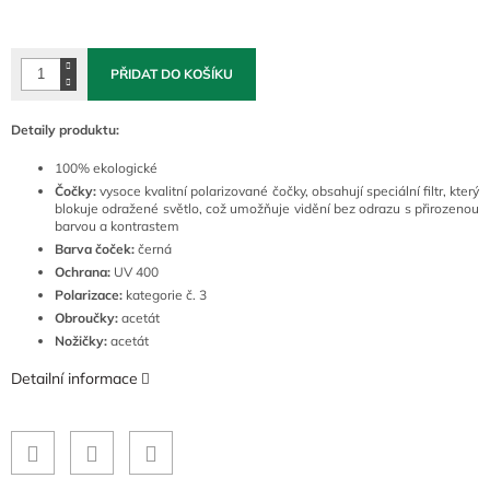
Měrná
cena:
PŘIDAT DO KOŠÍKU
Detaily produktu:
100% ekologické
Čočky:
vysoce kvalitní polarizované čočky, obsahují speciální filtr, který
blokuje odražené světlo, což umožňuje vidění bez odrazu s přirozenou
barvou a kontrastem
Barva čoček:
černá
Ochrana:
UV 400
Polarizace:
kategorie č. 3
Obroučky:
acetát
Nožičky:
acetát
Detailní informace