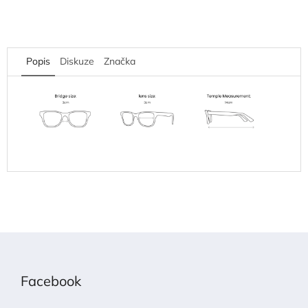
Popis
Diskuze
Značka
Z
á
p
Facebook
a
t