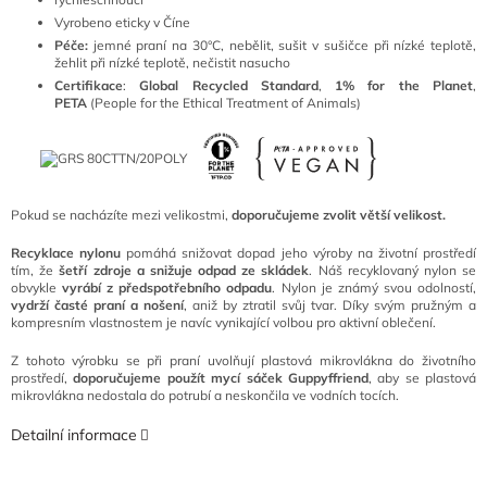
Vyrobeno eticky v Číne
Péče:
jemné praní na 30°C, nebělit, sušit v sušičce při nízké teplotě,
žehlit při nízké teplotě, nečistit nasucho
Certifikace
:
Global Recycled Standard
,
1% for the Planet
,
PETA
(People for the Ethical Treatment of Animals)
Pokud se nacházíte mezi velikostmi,
doporučujeme zvolit větší velikost.
Recyklace nylonu
pomáhá snižovat dopad jeho výroby na životní prostředí
tím, že
šetří zdroje a snižuje odpad ze skládek
. Náš recyklovaný nylon se
obvykle
vyrábí z předspotřebního odpadu
. Nylon je známý svou odolností,
vydrží časté praní a nošení
, aniž by ztratil svůj tvar. Díky svým pružným a
kompresním vlastnostem je navíc vynikající volbou pro aktivní oblečení.
Z tohoto výrobku se při praní uvolňují plastová mikrovlákna do životního
prostředí,
doporučujeme použít mycí sáček Guppyffriend
, aby se plastová
mikrovlákna nedostala do potrubí a neskončila ve vodních tocích.
Detailní informace