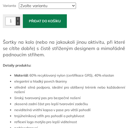
cena:
Varianta
PŘIDAT DO KOŠÍKU
Šortky na kolo (nebo na jakoukoli jinou aktivitu, při které
se cítíte dobře) s čistě střiženým designem a mimořádně
padnoucím střihem.
Detaily produktu:
Materiál:
60% recyklovaný nylon (certifikace GRS), 40% elastan
elegantní a hladký povrch tkaniny
středně silná podpora, ideální pro oblíbený trénink nebo každodenní
nošení
široký, tvarovaný pas pro bezpečné nošení
zkosená zadní část pro lepší tvarování zadečku
neviditelná vnitřní kapsa v pase pro větší pohodlí
trojúhelníkový střih pro pohodlí a pohyblivost
reflexní logo motýla pro lepší viditelnost
rychleschnoucí