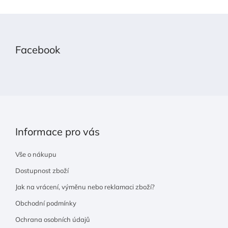
Z
á
p
Facebook
a
t
í
Informace pro vás
Vše o nákupu
Dostupnost zboží
Jak na vrácení, výměnu nebo reklamaci zboží?
Obchodní podmínky
Ochrana osobních údajů