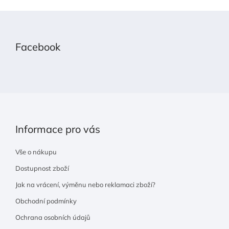
Z
á
p
Facebook
a
t
í
Informace pro vás
Vše o nákupu
Dostupnost zboží
Jak na vrácení, výměnu nebo reklamaci zboží?
Obchodní podmínky
Ochrana osobních údajů