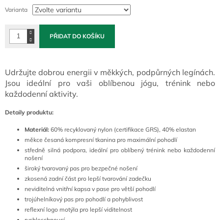
cena:
Varianta
PŘIDAT DO KOŠÍKU
Udržujte dobrou energii v měkkých, podpůrných legínách.
Jsou ideální pro vaši oblíbenou jógu, trénink nebo
každodenní aktivity.
Detaily produktu:
Materiál:
60% recyklovaný nylon (certifikace GRS), 40% elastan
měkce česaná kompresní tkanina pro maximální pohodlí
středně silná podpora, ideální pro oblíbený trénink nebo každodenní
nošení
široký tvarovaný pas pro bezpečné nošení
zkosená zadní část pro lepší tvarování zadečku
neviditelná vnitřní kapsa v pase pro větší pohodlí
trojúhelníkový pas pro pohodlí a pohyblivost
reflexní logo motýla pro lepší viditelnost
rychleschnoucí