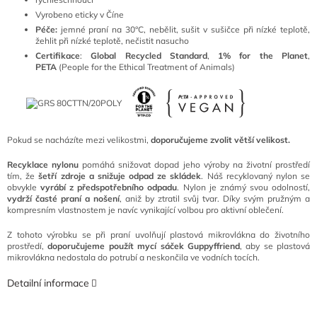
Vyrobeno eticky v Číne
Péče:
jemné praní na 30°C, nebělit, sušit v sušičce při nízké teplotě,
žehlit při nízké teplotě, nečistit nasucho
Certifikace
:
Global Recycled Standard
,
1% for the Planet
,
PETA
(People for the Ethical Treatment of Animals)
Pokud se nacházíte mezi velikostmi,
doporučujeme zvolit větší velikost.
Recyklace nylonu
pomáhá snižovat dopad jeho výroby na životní prostředí
tím, že
šetří zdroje a snižuje odpad ze skládek
. Náš recyklovaný nylon se
obvykle
vyrábí z předspotřebního odpadu
. Nylon je známý svou odolností,
vydrží časté praní a nošení
, aniž by ztratil svůj tvar. Díky svým pružným a
kompresním vlastnostem je navíc vynikající volbou pro aktivní oblečení.
Z tohoto výrobku se při praní uvolňují plastová mikrovlákna do životního
prostředí,
doporučujeme použít mycí sáček Guppyffriend
, aby se plastová
mikrovlákna nedostala do potrubí a neskončila ve vodních tocích.
Detailní informace