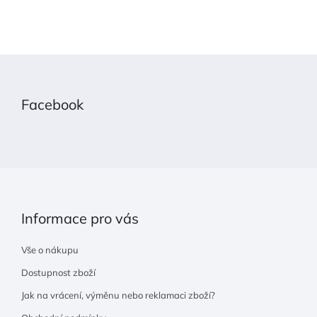
Z
á
p
Facebook
a
t
í
Informace pro vás
Vše o nákupu
Dostupnost zboží
Jak na vrácení, výměnu nebo reklamaci zboží?