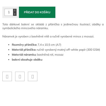
cena:
PŘIDAT DO KOŠÍKU
Toto dárkové balení se skládá z přáníčka s jedinečnou ilustrací, obálky a
symbolického mincového náramku.
Náramek je vyroben z bavlněné nitě a ručně vyrobené mince z mosazi.
Rozměry přáníčka:
7,4 x 10,5 cm (A7)
Materiál přáníčka:
ručně vyrobený matný off-white papír (300 GSM)
Materiál náramku:
bavlněná nit, mosaz
balení obsahuje obálku