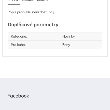
Popis produktu není dostupný
Doplňkové parametry
Kategorie
:
Novinky
Pro koho
:
Ženy
Z
á
p
Facebook
a
t
í