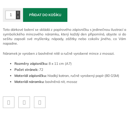
cena:
PŘIDAT DO KOŠÍKU
Toto dárkové balení se skládá z papírového zápisníčku s jedinečnou ilustrací a
symbolického mincového náramku, který každý den připomíná, abyste si do
sešitu zapsali své myšlenky, nápady, zážitky nebo cokoliv jiného, co Vám
napadne.
Náramek je vyroben z bavlněné nitě a ručně vyrobené mince z mosazi.
Rozměry zápisníčku:
8 x 11 cm (A7)
Počet stránek:
72
Materiál zápisníčku:
hladký katran, ručně vyrobený papír (80 GSM)
Materiál náramku:
bavlněná nit, mosaz