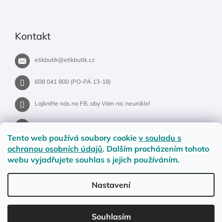
Kontakt
etikbutik
@
etikbutik.cz
608 041 800 (PO-PÁ 13-18)
Lajkněte nás na FB, aby Vám nic neuniklo!
etikbutik.cz
Tento web používá soubory cookie
v souladu s
ochranou osobních údajů
. Dalším procházením tohoto
webu vyjadřujete souhlas s jejich používáním.
Příběh EtikButiku
Vše o nákupu
Dostupnost zboží
Nastavení
Materiály a velikosti
Jak na vrácení nebo reklamaci?
Obchodní podmínky
Ochrana osobních údajů
LETNÍ DOPRAVA ZDARMA pro objednávky nad 900,- na pobočky
Souhlasím