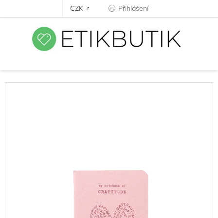
Přejít
CZK
Přihlášení
na
obsah