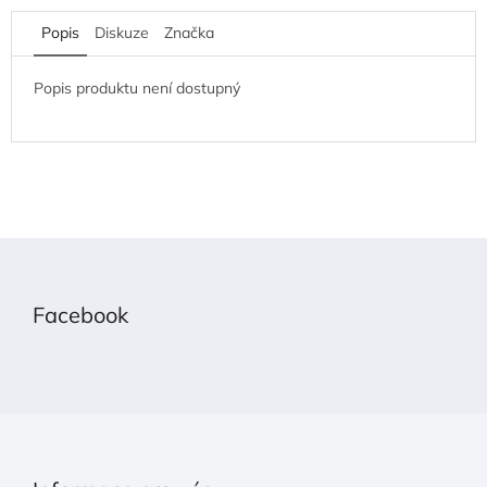
Popis
Diskuze
Značka
Popis produktu není dostupný
Z
á
p
Facebook
a
t
í