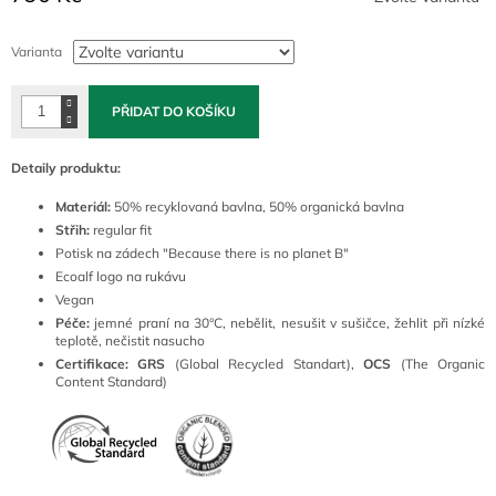
Měrná
cena:
Varianta
PŘIDAT DO KOŠÍKU
Detaily produktu:
Materiál:
50% recyklovaná bavlna, 50% organická bavlna
Střih:
regular fit
Potisk na zádech "Because there is no planet B"
Ecoalf logo na rukávu
Vegan
Péče:
jemné praní na 30°C, nebělit, nesušit v sušičce, žehlit při nízké
teplotě, nečistit nasucho
Certifikace: GRS
(Global Recycled Standart),
OCS
(The Organic
Content Standard)