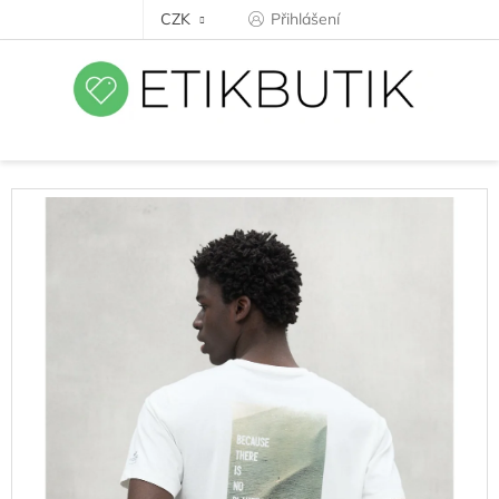
Přejít
CZK
Přihlášení
na
obsah