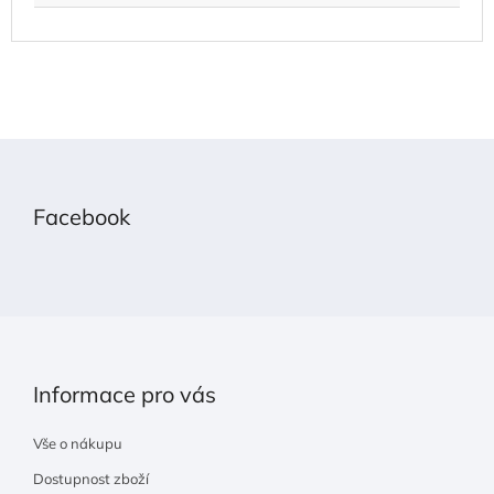
Z
á
p
Facebook
a
t
í
Informace pro vás
Vše o nákupu
Dostupnost zboží