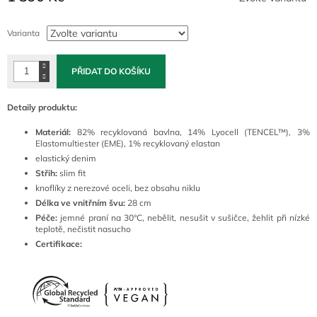
Měrná
cena:
Varianta
PŘIDAT DO KOŠÍKU
Detaily produktu:
Materiál:
82
% recyklovaná bavlna, 14% Lyocell (TENCEL™), 3%
Elastomultiester (EME), 1% recyklovaný elastan
elastický denim
Střih:
slim fit
knoflíky z nerezové oceli, bez obsahu niklu
Délka ve vnitřním švu:
28 cm
Péče:
jemné praní na 30°C, nebělit, nesušit v sušičce, žehlit při nízké
teplotě, nečistit nasucho
Certifikace: