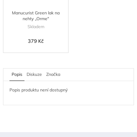
Manucurist Green lak na
nehty „Orme"
Skladem
379 Kč
Popis
Diskuze
Značka
Popis produktu není dostupný
Z