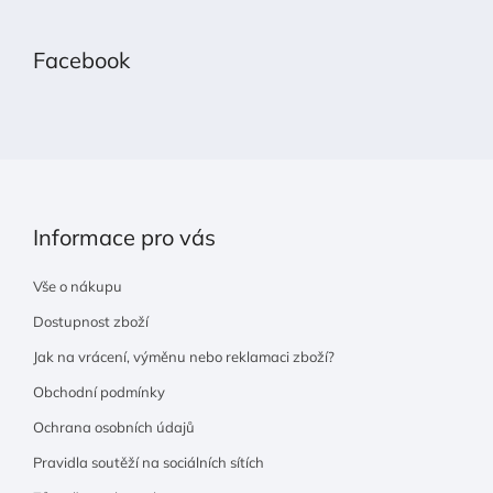
á
p
Facebook
a
t
í
Informace pro vás
Vše o nákupu
Dostupnost zboží
Jak na vrácení, výměnu nebo reklamaci zboží?
Obchodní podmínky
Ochrana osobních údajů
Pravidla soutěží na sociálních sítích