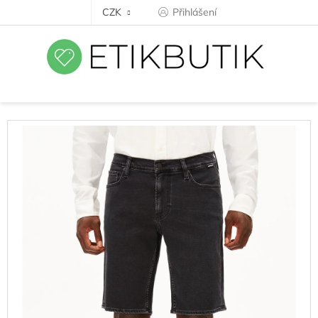
Přejít
CZK
Přihlášení
na
obsah