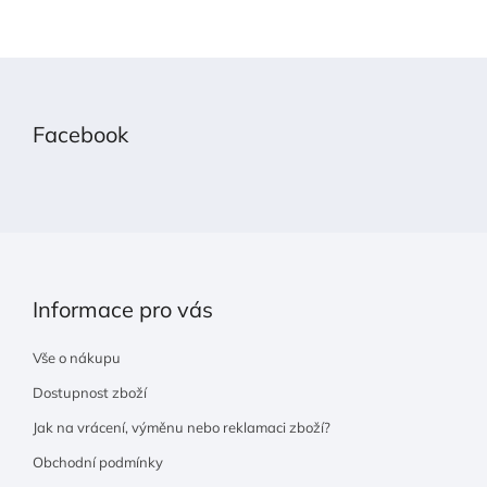
Z
á
p
Facebook
a
t
í
Informace pro vás
Vše o nákupu
Dostupnost zboží
Jak na vrácení, výměnu nebo reklamaci zboží?
Obchodní podmínky