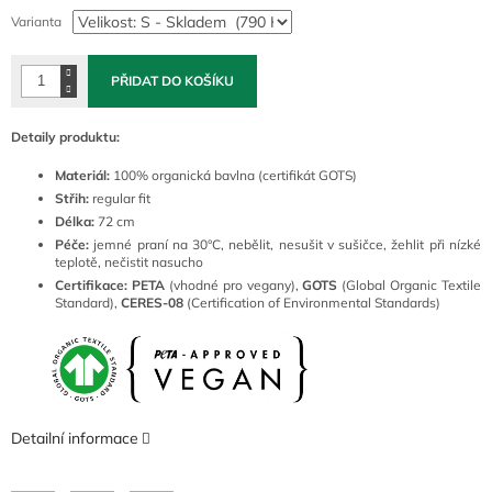
cena:
Varianta
PŘIDAT DO KOŠÍKU
Detaily produktu:
Materiál:
100% organická bavlna (certifikát GOTS)
Střih:
regular fit
Délka:
72 cm
Péče:
jemné praní na 30°C, nebělit, nesušit v sušičce, žehlit při nízké
teplotě, nečistit nasucho
Certifikace: PETA
(vhodné pro vegany),
GOTS
(Global Organic Textile
Standard),
CERES-08
(Certification of Environmental Standards)
Detailní informace