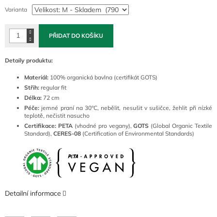
cena:
Varianta
PŘIDAT DO KOŠÍKU
Detaily produktu:
Materiál:
100% organická bavlna (certifikát GOTS)
Střih:
regular fit
Délka:
72 cm
Péče:
jemné praní na 30°C, nebělit, nesušit v sušičce, žehlit při nízké
teplotě, nečistit nasucho
Certifikace: PETA
(vhodné pro vegany),
GOTS
(Global Organic Textile
Standard),
CERES-08
(Certification of Environmental Standards)
Detailní informace