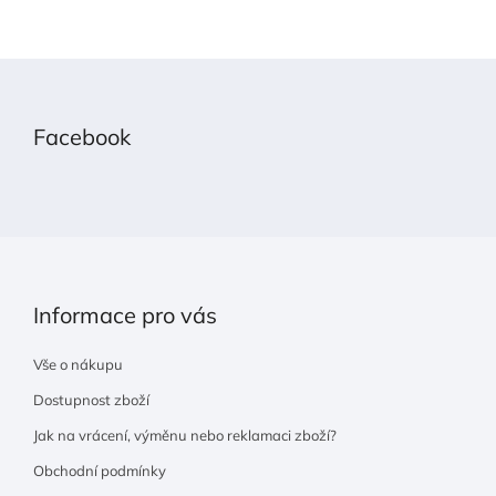
Z
á
p
Facebook
a
t
í
Informace pro vás
Vše o nákupu
Dostupnost zboží
Jak na vrácení, výměnu nebo reklamaci zboží?
Obchodní podmínky