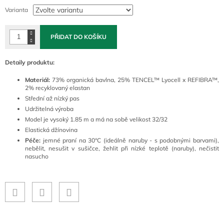
cena:
Varianta
PŘIDAT DO KOŠÍKU
Detaily produktu:
Materiál:
73% organická bavlna, 25% TENCEL™ Lyocell x REFIBRA™,
2% recyklovaný elastan
Střední až nízký pas
Udržitelná výroba
Model je vysoký 1.85 m a má na sobě velikost 32/32
Elastická džínovina
Péče:
jemné praní na 30°C (ideálně naruby - s podobnými barvami),
nebělit, nesušit v sušičce, žehlit při nízké teplotě (naruby), nečistit
nasucho