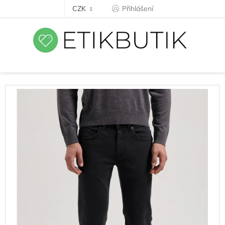
Přejít
CZK
Přihlášení
na
obsah