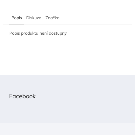
Popis
Diskuze
Značka
Popis produktu není dostupný
Z
á
p
Facebook
a
t
í