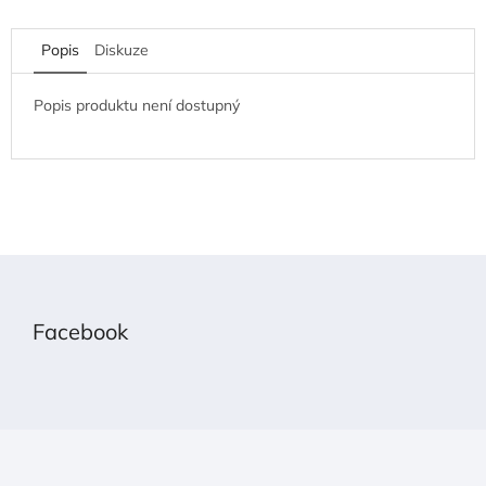
Popis
Diskuze
Popis produktu není dostupný
Z
á
p
Facebook
a
t
í