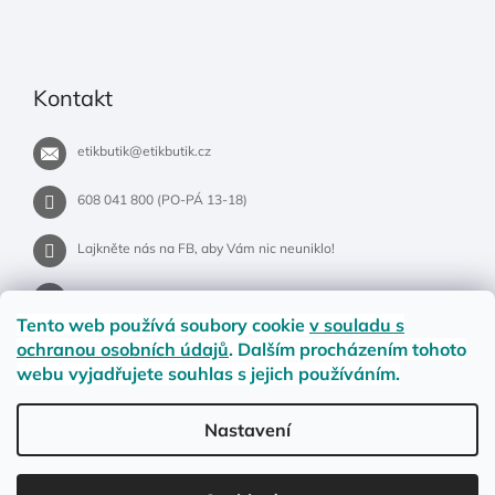
Kontakt
etikbutik
@
etikbutik.cz
608 041 800 (PO-PÁ 13-18)
Lajkněte nás na FB, aby Vám nic neuniklo!
etikbutik.cz
Tento web používá soubory cookie
v souladu s
ochranou osobních údajů
. Dalším procházením tohoto
webu vyjadřujete souhlas s jejich používáním.
Příběh EtikButiku
Vše o nákupu
Dostupnost zboží
Nastavení
Materiály a velikosti
Jak na vrácení nebo reklamaci?
Obchodní podmínky
Ochrana osobních údajů