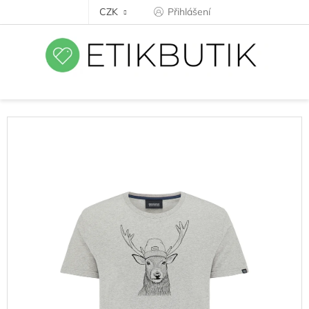
Přejít
CZK
Přihlášení
na
obsah