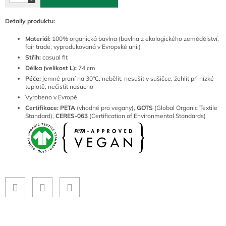
Detaily produktu:
Materiál:
100% organická bavlna (bavlna z ekologického zemědělství,
fair trade, vyprodukovaná v Evropské unii)
Střih:
casual fit
Délka (velikost L):
74 cm
Péče:
jemné praní na 30°C, nebělit, nesušit v sušičce, žehlit při nízké
teplotě, nečistit nasucho
Vyrobeno v Evropě
Certifikace: PETA
(vhodné pro vegany),
GOTS
(Global Organic Textile
Standard),
CERES-063
(Certification of Environmental Standards)