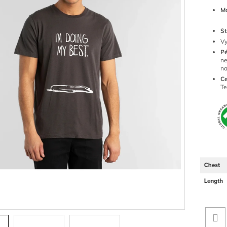
Ma
St
Vy
P
ne
n
Ce
Te