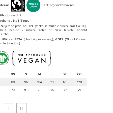
teriál:
100% organická bavlna
řih:
standard fit
robeno v Indii (Tirupur)
éče:
jemné praní na 30°C (tričko se může v pračce srazit o 5%),
bělit, nesušit v sušičce, žehlit při nízké teplotě, nečistit
asucho
rtifikace:
PETA
(vhodné pro vegany),
GOTS
(Global Organic
xtile Standard)