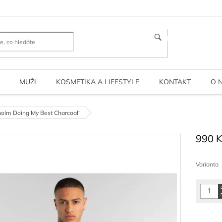
HLEDAT
MUŽI
KOSMETIKA A LIFESTYLE
KONTAKT
O 
holm Doing My Best Charcoal“
990 
Měrná
cena:
Varianta