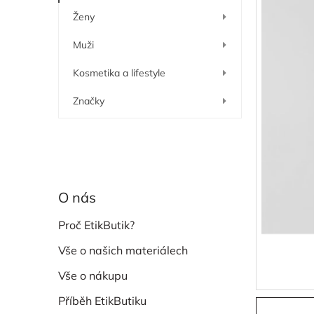
í
Ženy
p
a
Muži
n
e
Kosmetika a lifestyle
l
Značky
O nás
Proč EtikButik?
Vše o našich materiálech
Vše o nákupu
Příběh EtikButiku