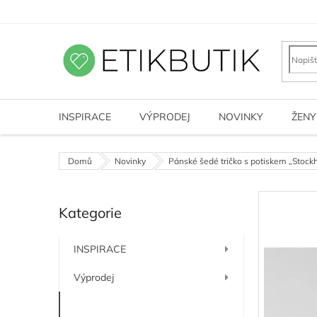
Přejít
na
obsah
INSPIRACE
VÝPRODEJ
NOVINKY
ŽENY
Domů
Novinky
Pánské šedé tričko s potiskem „Stock
P
Kategorie
o
Přeskočit
kategorie
s
t
INSPIRACE
r
a
Výprodej
n
n
Novinky