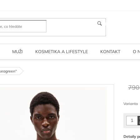
HLEDAT
MUŽI
KOSMETIKA A LIFESTYLE
KONTAKT
O 
 seagreen“
790
Měrná
cena:
Varianta
Detaily p