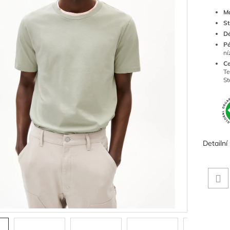
Ma
St
Dé
Pé
ní
Ce
Te
St
Detailní