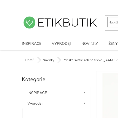
Přejít
na
obsah
INSPIRACE
VÝPRODEJ
NOVINKY
ŽENY
Domů
Novinky
Pánské světle zelené tričko „JAAMES
P
Kategorie
o
Přeskočit
kategorie
s
t
INSPIRACE
r
a
Výprodej
n
n
Novinky