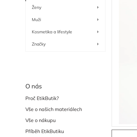
í
Ženy
p
a
Muži
n
e
Kosmetika a lifestyle
l
Značky
O nás
Proč EtikButik?
Vše o našich materiálech
Vše o nákupu
Příběh EtikButiku