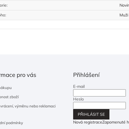
orie
:
Novi
oho
:
Muži
rmace pro vás
Přihlášení
E-mail
nákupu
nost zboží
Heslo
 vrácení, výměnu nebo reklamaci
PŘIHLÁSIT SE
Nová registrace
Zapomenuté h
dní podmínky