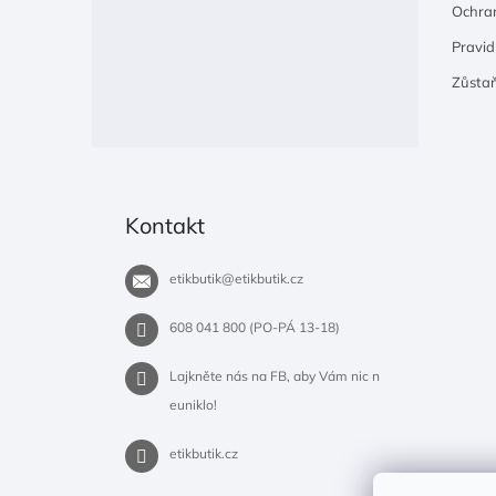
Ochran
Pravidl
Zůsta
Kontakt
etikbutik
@
etikbutik.cz
608 041 800 (PO-PÁ 13-18)
Lajkněte nás na FB, aby Vám nic n
euniklo!
etikbutik.cz