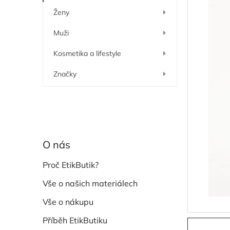
í
Ženy
p
a
Muži
n
e
Kosmetika a lifestyle
l
Značky
O nás
Proč EtikButik?
Vše o našich materiálech
Vše o nákupu
Příběh EtikButiku