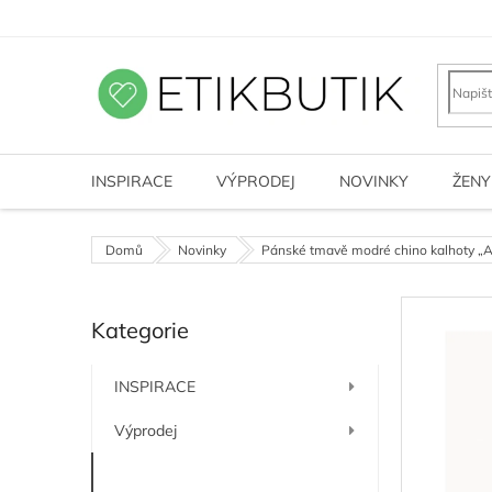
Přejít
na
obsah
INSPIRACE
VÝPRODEJ
NOVINKY
ŽENY
Domů
Novinky
Pánské tmavě modré chino kalhoty „A
P
Kategorie
o
Přeskočit
kategorie
s
t
INSPIRACE
r
a
Výprodej
n
n
Novinky