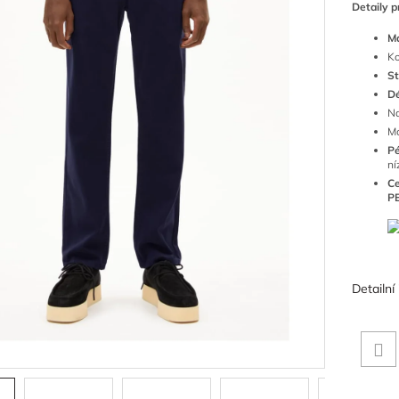
Detaily p
Ma
Ko
St
Dé
Na
Mo
Pé
ní
Ce
P
Detailní