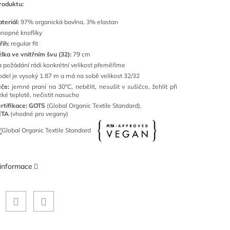
roduktu:
teriál:
97
% organická bavlna, 3% elastan
nopné knoflíky
řih:
regular fit
lka ve vnitřním švu (32):
79 cm
 požádání rádi konkrétní velikost přeměříme
del je vysoký 1.87 m a má na sobě velikost 32/32
če:
jemné
praní na 30°C, nebělit, nesušit v sušičce, žehlit při
zké teplotě, nečistit nasucho
rtifikace: GOTS
(Global Organic Textile Standard),
ETA
(vhodné pro vegany)
 informace