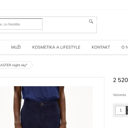
HLEDAT
MUŽI
KOSMETIKA A LIFESTYLE
KONTAKT
O 
ASTER night sky"
2 520
Měrná
cena:
Varianta