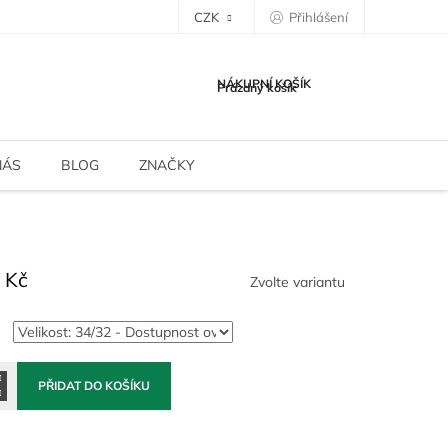
CZK
Přihlášení
NÁKUPNÍ KOŠÍK
Prázdný košík
NÁS
BLOG
ZNAČKY
 Kč
Zvolte variantu
PŘIDAT DO KOŠÍKU