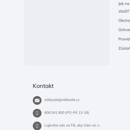
Jak na
zboží?
Obcho
Ochran
Pravidl
Zůsta
Kontakt
etikbutik
@
etikbutik.cz
608 041 800 (PO-PÁ 13-18)
Lajkněte nás na FB, aby Vám nic n