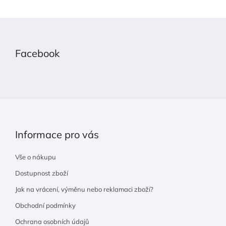
Z
á
p
Facebook
a
t
í
Informace pro vás
Vše o nákupu
Dostupnost zboží
Jak na vrácení, výměnu nebo reklamaci zboží?
Obchodní podmínky
Ochrana osobních údajů