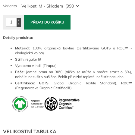
cena:
Varianta
PŘIDAT DO KOŠÍKU
Detaily produktu:
Materiál:
100% organická bavlna (certifikováno GOTS a ROC™ -
ekologická volba)
Střih:
regular fit
Vyrobeno v Indii (Tirupur)
Péče:
jemné praní na 30°C (tričko se může v pračce srazit o 5%),
nebělit, nesušit v sušičce, žehlit při nízké teplotě, nečistit nasucho
Certifikace:
GOTS
(Global Organic Textile Standard),
ROC™
(Regenerative Organic Certified®)
VELIKOSTNÍ TABULKA