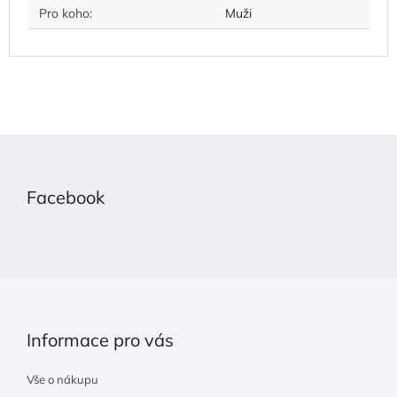
Pro koho
:
Muži
Z
á
p
Facebook
a
t
í
Informace pro vás
Vše o nákupu