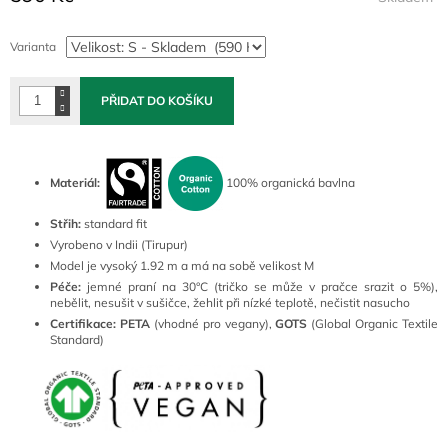
Měrná
cena:
Varianta
PŘIDAT DO KOŠÍKU
Materiál:
100% organická bavlna
Střih:
standard fit
Vyrobeno v Indii (Tirupur)
Model je vysoký 1.92 m a má na sobě velikost M
Péče:
jemné praní na 30°C (tričko se může v pračce srazit o 5%),
nebělit, nesušit v sušičce, žehlit při nízké teplotě, nečistit nasucho
Certifikace:
PETA
(vhodné pro vegany),
GOTS
(Global Organic Textile
Standard)