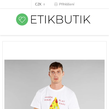
Přejít
CZK
Přihlášení
na
obsah