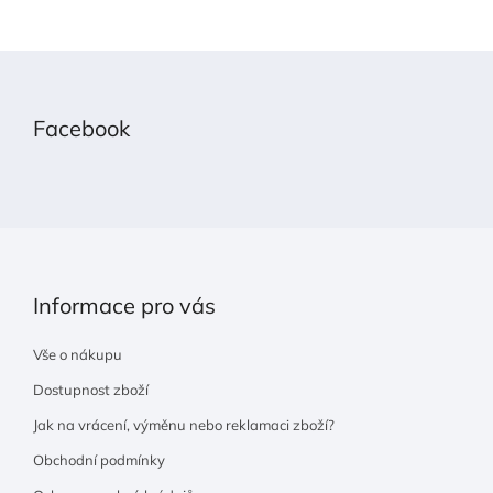
Z
á
p
Facebook
a
t
í
Informace pro vás
Vše o nákupu
Dostupnost zboží
Jak na vrácení, výměnu nebo reklamaci zboží?
Obchodní podmínky