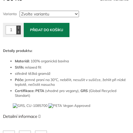
Měrná
cena:
Varianta
PŘIDAT DO KOŠÍKU
Detaily produktu:
Materiál:
100
% organická bavlna
Střih:
relaxed fit
středně těžká gramáž
Péče:
jemné praní na 30°C, nebělit, nesušit v sušičce, žehlit při nízké
teplotě, nečistit nasucho
Certifikace: PETA
(vhodné pro vegany),
GRS
(Global Recycled
Standart)
Detailní informace