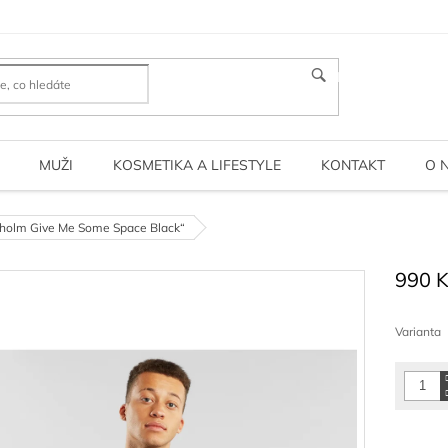
HLEDAT
MUŽI
KOSMETIKA A LIFESTYLE
KONTAKT
O 
ckholm Give Me Some Space Black“
990 
Měrná
cena:
Varianta