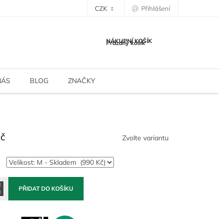
CZK
Přihlášení
NÁKUPNÍ KOŠÍK
Prázdný košík
NÁS
BLOG
ZNAČKY
Kč
Zvolte variantu
PŘIDAT DO KOŠÍKU