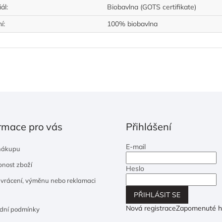
ál
:
Biobavlna (GOTS certifikate)
ní
:
100% biobavlna
rmace pro vás
Přihlášení
E-mail
nákupu
nost zboží
Heslo
 vrácení, výměnu nebo reklamaci
PŘIHLÁSIT SE
Nová registrace
Zapomenuté h
dní podmínky