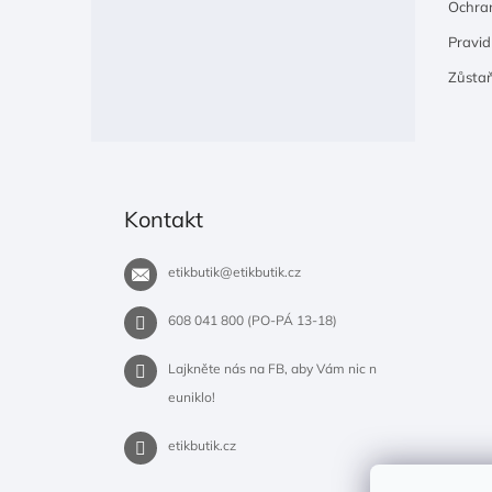
Ochran
Pravidl
Zůsta
Kontakt
etikbutik
@
etikbutik.cz
608 041 800 (PO-PÁ 13-18)
Lajkněte nás na FB, aby Vám nic n
euniklo!
etikbutik.cz