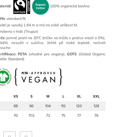
teriál:
100% organická bavlna
řih:
standard fit
del je vysoký 1.84 m a má na sobě velikost M.
robeno v Indii (Tirupur)
éče:
jemné praní na 30°C (tričko sa může v pračce srazit o 5%),
bělit, nesušit v sušičce, žehlit při nízké teplotě, nečistit
asucho
rtifikace:
PETA
(vhodné pro vegany),
GOTS
(Global Organic
xtile Standard)