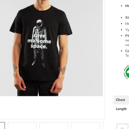
Ma
St
Mo
Vy
P
ne
n
Ce
Te