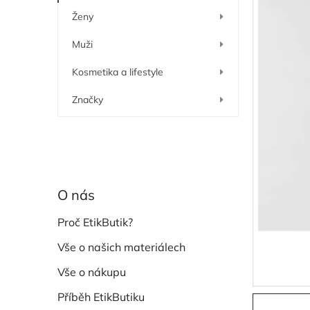
í
Ženy
p
a
Muži
n
e
Kosmetika a lifestyle
l
Značky
O nás
Proč EtikButik?
Vše o našich materiálech
Vše o nákupu
Příběh EtikButiku