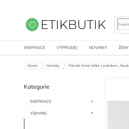
Přejít
na
obsah
INSPIRACE
VÝPRODEJ
NOVINKY
ŽENY
Domů
Novinky
Pánské černé tričko s potiskem „Sto
P
Kategorie
o
Přeskočit
kategorie
s
t
INSPIRACE
r
a
Výprodej
n
n
Novinky