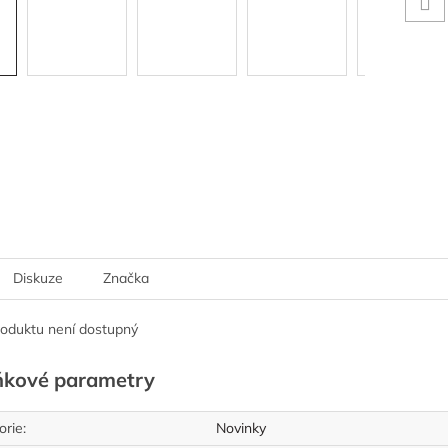
Diskuze
Značka
roduktu není dostupný
ňkové parametry
orie
:
Novinky