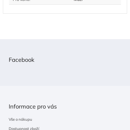
Z
á
p
Facebook
a
t
í
Informace pro vás
Vše o nákupu
Dostupnost zboží