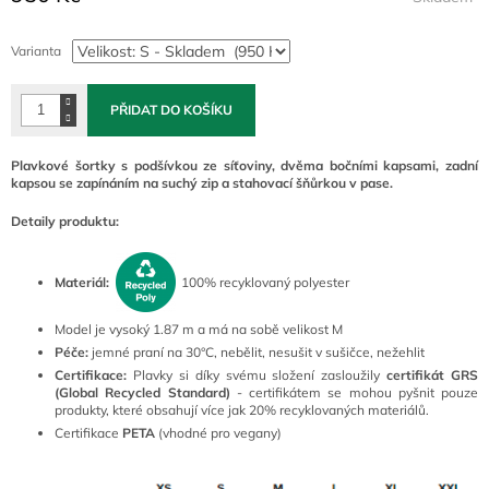
Měrná
cena:
Varianta
PŘIDAT DO KOŠÍKU
Plavkové šortky s podšívkou ze síťoviny, dvěma bočními kapsami, zadní
kapsou se zapínáním na suchý zip a stahovací šňůrkou v pase.
Detaily produktu:
Materiál:
100% recyklovaný polyester
Model je vysoký 1.87 m a má na sobě velikost M
Péče:
jemné praní na 30°C, nebělit, nesušit v sušičce, nežehlit
Certifikace:
Plavky si díky svému složení zasloužily
certifikát GRS
(Global Recycled Standard)
- certifikátem se mohou pyšnit pouze
produkty, které obsahují více jak 20% recyklovaných materiálů.
Certifikace
PETA
(vhodné pro vegany)