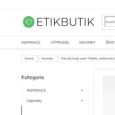
Přejít
na
obsah
INSPIRACE
VÝPRODEJ
NOVINKY
ŽENY
Domů
Novinky
Pánský šedý svetr "HIMAL anthracite 
P
Kategorie
o
Přeskočit
kategorie
s
t
INSPIRACE
r
a
Výprodej
n
n
Novinky