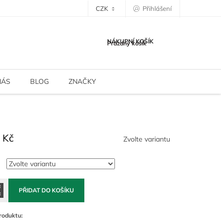
CZK
Přihlášení
NÁKUPNÍ KOŠÍK
Prázdný košík
NÁS
BLOG
ZNAČKY
 Kč
Zvolte variantu
PŘIDAT DO KOŠÍKU
roduktu: