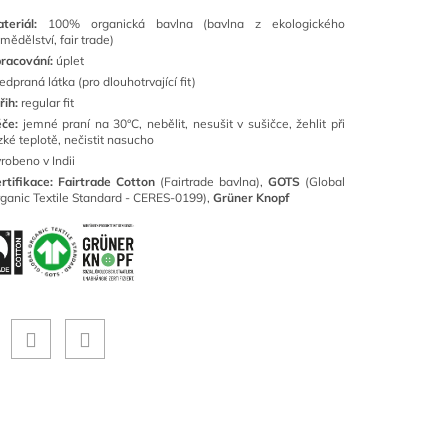
ateriál:
100% organická bavlna (bavlna z ekologického
mědělství, fair trade)
racování:
úplet
edpraná látka (pro dlouhotrvající fit)
řih:
regular fit
če:
jemné praní na 30°C, nebělit, nesušit v sušičce, žehlit při
zké teplotě, nečistit nasucho
robeno v Indii
rtifikace: Fairtrade Cotton
(Fairtrade bavlna),
GOTS
(Global
ganic Textile Standard - CERES-0199),
Grüner Knopf