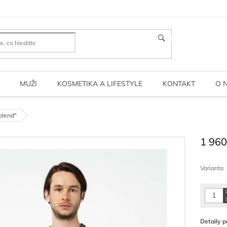
HLEDAT
MUŽI
KOSMETIKA A LIFESTYLE
KONTAKT
O 
blend"
1 960
Měrná
cena:
Varianta
Detaily p