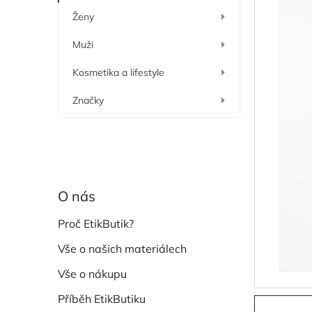
í
Ženy
p
a
Muži
n
e
Kosmetika a lifestyle
l
Značky
O nás
Proč EtikButik?
Vše o našich materiálech
Vše o nákupu
Příběh EtikButiku