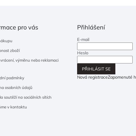
rmace pro vás
Přihlášení
E-mail
nákupu
nost zboží
Heslo
 vrácení, výměnu nebo reklamaci
PŘIHLÁSIT SE
Nová registrace
Zapomenuté h
dní podmínky
a osobních údajů
a soutěží na sociálních sítích
ňme v kontaktu