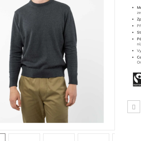
M
ze
Zp
Př
St
Pé
ní
Vy
Ce
Or