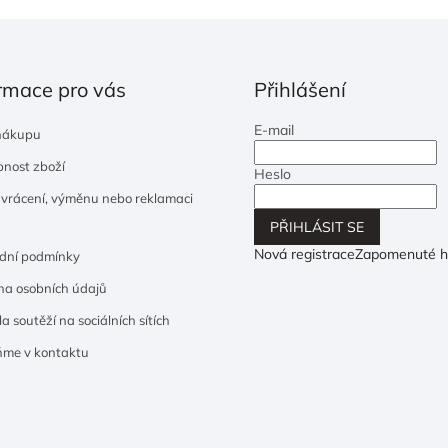
rmace pro vás
Přihlášení
E-mail
nákupu
nost zboží
Heslo
 vrácení, výměnu nebo reklamaci
PŘIHLÁSIT SE
Nová registrace
Zapomenuté h
dní podmínky
a osobních údajů
a soutěží na sociálních sítích
ňme v kontaktu