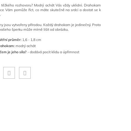
e těžkého rozhovoru? Modrý achát Vás vždy uklidní. Drahokam
ce Vám pomůže říct, co máte skutečně na srdci a dostat se k
.
 jsou vytvořeny přírodou. Každý drahokam je jedinečný. Proto
vašeho šperku může mírně lišit od obrázku.
itřní průměr:
1,6 - 1,8 cm
rahokam:
modrý achát
čem je jeho síla?
- dodává pocit klidu a úpřimnost