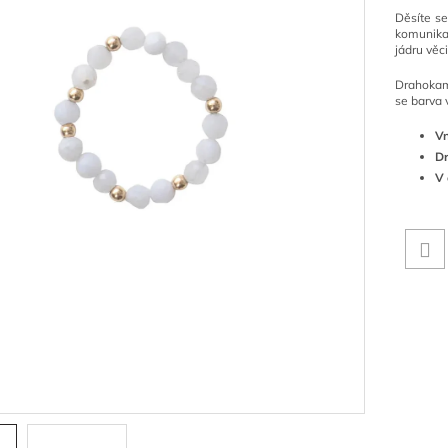
Děsíte s
komunika
jádru věci
Drahokamy
se barva 
Vn
D
V 