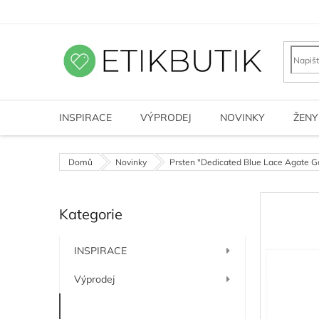
Přejít
na
obsah
INSPIRACE
VÝPRODEJ
NOVINKY
ŽENY
Domů
Novinky
Prsten "Dedicated Blue Lace Agate G
P
Kategorie
o
Přeskočit
kategorie
s
t
INSPIRACE
r
a
Výprodej
n
n
Novinky