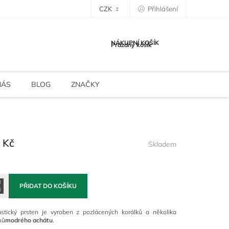
CZK
Přihlášení
NÁKUPNÍ KOŠÍK
Prázdný košík
NÁS
BLOG
ZNAČKY
 Kč
Skladem
PŘIDAT DO KOŠÍKU
astický prsten je vyroben z pozlácených korálků a několika
mů
modrého achátu
.