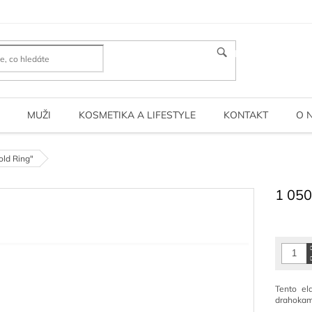
HLEDAT
MUŽI
KOSMETIKA A LIFESTYLE
KONTAKT
O 
old Ring"
1 050
Měrná
cena:
Tento el
drahoka