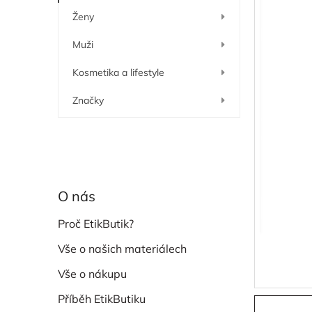
í
Ženy
p
a
Muži
n
e
Kosmetika a lifestyle
l
Značky
O nás
Proč EtikButik?
Vše o našich materiálech
Vše o nákupu
Příběh EtikButiku