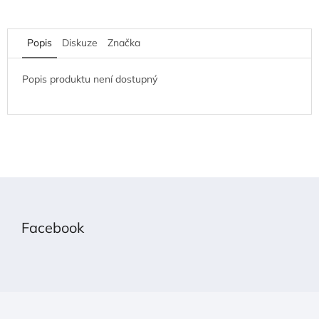
Popis
Diskuze
Značka
Popis produktu není dostupný
Z
á
p
Facebook
a
t
í