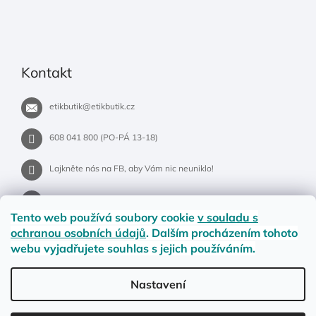
Kontakt
etikbutik
@
etikbutik.cz
608 041 800 (PO-PÁ 13-18)
Lajkněte nás na FB, aby Vám nic neuniklo!
etikbutik.cz
Tento web používá soubory cookie
v souladu s
ochranou osobních údajů
. Dalším procházením tohoto
webu vyjadřujete souhlas s jejich používáním.
Příběh EtikButiku
Vše o nákupu
Dostupnost zboží
Nastavení
Materiály a velikosti
Jak na vrácení nebo reklamaci?
Obchodní podmínky
Ochrana osobních údajů