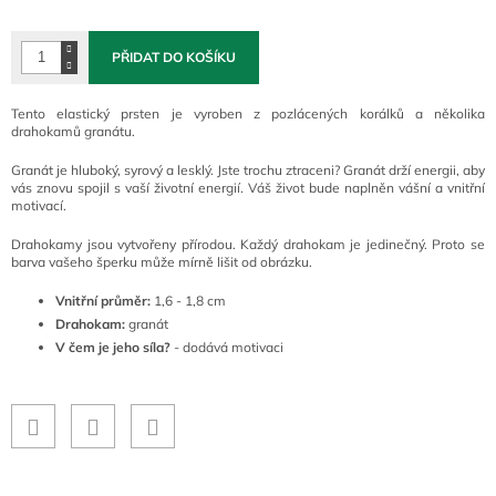
cena:
PŘIDAT DO KOŠÍKU
Tento elastický prsten je vyroben z pozlácených korálků a několika
drahokamů granátu.
Granát je hluboký, syrový a lesklý. Jste trochu ztraceni? Granát drží energii, aby
vás znovu spojil s vaší životní energií. Váš život bude naplněn vášní a vnitřní
motivací.
Drahokamy jsou vytvořeny přírodou. Každý drahokam je jedinečný. Proto se
barva vašeho šperku může mírně lišit od obrázku.
Vnitřní průměr:
1,6 - 1,8 cm
Drahokam:
granát
V čem je jeho síla?
- dodává motivaci