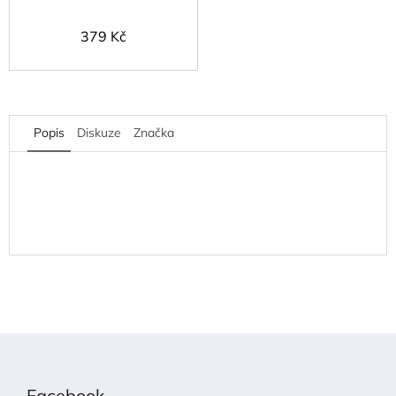
379 Kč
Popis
Diskuze
Značka
Z
á
p
Facebook