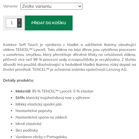
cena:
Varianta
PŘIDAT DO KOŠÍKU
Kolekce Soft Touch je vyrobena z hladké a udržitelné tkaniny obsahující
vlákna TENCEL™ Lyocell. Tato vlákna na bázi dřeva jsou vytvářena procesem
s uzavřenou smyčkou, který přeměňuje dřevěné třísky na celulózová vlákna,
přičemž více než 99 % procesní vody a rozpouštědla je recyklováno. Z těchto
důvodů má použitá dlouhotrvající a hedvábně hladká tkanina nízký dopad na
životní prostředí. TENCEL™ je ochranná známka společnosti Lenzing AG.
Detaily produktu:
Materiál:
95 % TENCEL™ Lyocell, 5 % elastan
Střih:
klasický trojúhelníkový tvar s výřezem
Měkký elastický spodní pás
Nastavitelné popruhy
Nastavitelná spona na zádech
Mírně elastická
Bez podšívky
Vyrobeno eticky v Portugalsku