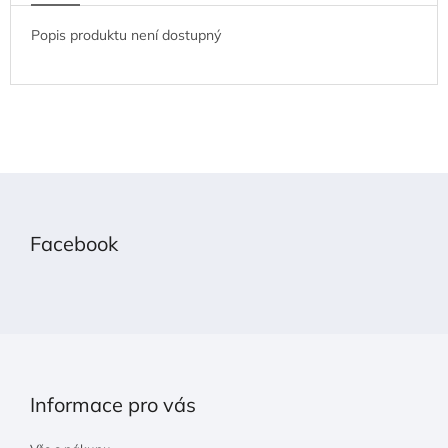
Popis produktu není dostupný
Z
á
p
Facebook
a
t
í
Informace pro vás