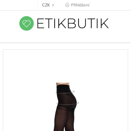
Přejít
CZK
Přihlášení
na
obsah