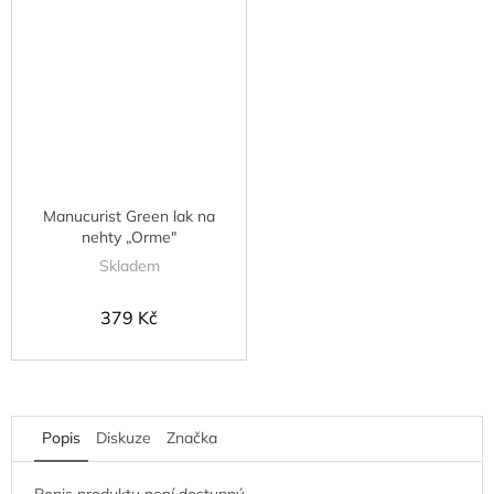
Manucurist Green lak na
nehty „Orme"
Skladem
379 Kč
Popis
Diskuze
Značka
Popis produktu není dostupný