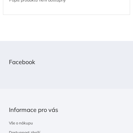
Z
á
p
Facebook
a
t
í
Informace pro vás
Vše o nákupu
Dostupnost zboží