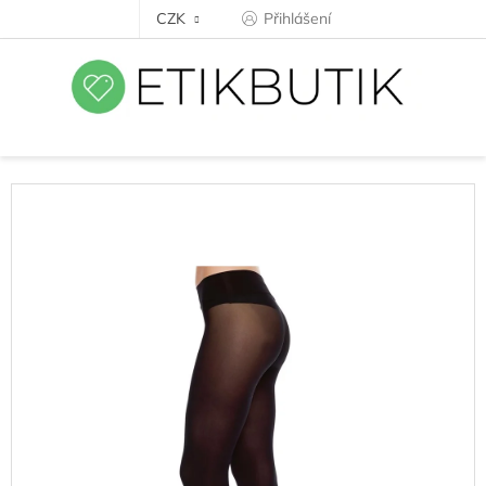
Přejít
CZK
Přihlášení
na
obsah